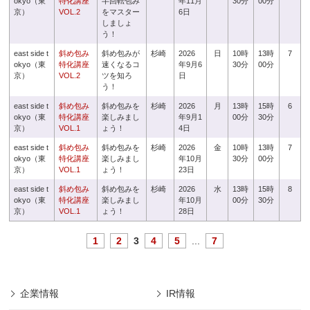
okyo（東
特化講座
半回転包み
年11月
30分
00分
京）
VOL.2
をマスター
6日
しましょ
う！
east side t
斜め包み
斜め包みが
杉崎
2026
日
10時
13時
7
okyo（東
特化講座
速くなるコ
年9月6
30分
00分
京）
VOL.2
ツを知ろ
日
う！
east side t
斜め包み
斜め包みを
杉崎
2026
月
13時
15時
6
okyo（東
特化講座
楽しみまし
年9月1
00分
30分
京）
VOL.1
ょう！
4日
east side t
斜め包み
斜め包みを
杉崎
2026
金
10時
13時
7
okyo（東
特化講座
楽しみまし
年10月
30分
00分
京）
VOL.1
ょう！
23日
east side t
斜め包み
斜め包みを
杉崎
2026
水
13時
15時
8
okyo（東
特化講座
楽しみまし
年10月
00分
30分
京）
VOL.1
ょう！
28日
1
2
3
4
5
...
7
企業情報
IR情報