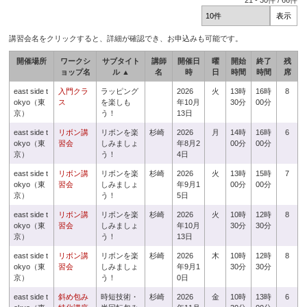
21
-
30
件 /
66
件
講習会名をクリックすると、詳細が確認でき、お申込みも可能です。
開催場所
ワークシ
サブタイト
講師
開催日
曜
開始
終了
残
ョップ名
ル ▲
名
時
日
時間
時間
席
east side t
入門クラ
ラッピング
2026
火
13時
16時
8
okyo（東
ス
を楽しも
年10月
30分
00分
京）
う！
13日
east side t
リボン講
リボンを楽
杉崎
2026
月
14時
16時
6
okyo（東
習会
しみましょ
年8月2
00分
00分
京）
う！
4日
east side t
リボン講
リボンを楽
杉崎
2026
火
13時
15時
7
okyo（東
習会
しみましょ
年9月1
00分
00分
京）
う！
5日
east side t
リボン講
リボンを楽
杉崎
2026
火
10時
12時
8
okyo（東
習会
しみましょ
年10月
30分
30分
京）
う！
13日
east side t
リボン講
リボンを楽
杉崎
2026
木
10時
12時
8
okyo（東
習会
しみましょ
年9月1
30分
30分
京）
う！
0日
east side t
斜め包み
時短技術・
杉崎
2026
金
10時
13時
6