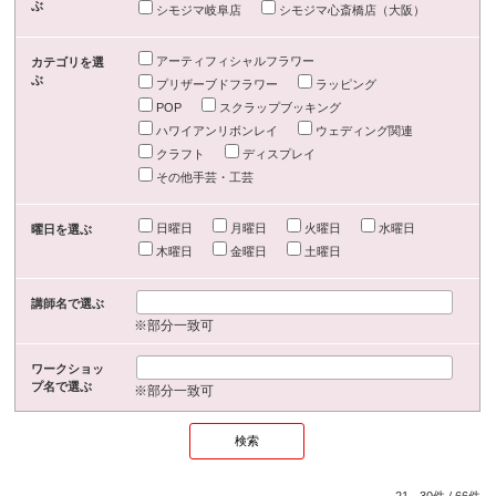
ぶ
シモジマ岐阜店
シモジマ心斎橋店（大阪）
アーティフィシャルフラワー
カテゴリを選
ぶ
プリザーブドフラワー
ラッピング
POP
スクラップブッキング
ハワイアンリボンレイ
ウェディング関連
クラフト
ディスプレイ
その他手芸・工芸
日曜日
月曜日
火曜日
水曜日
曜日を選ぶ
木曜日
金曜日
土曜日
講師名で選ぶ
※部分一致可
ワークショッ
プ名で選ぶ
※部分一致可