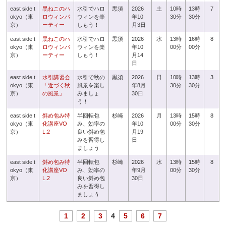
east side t
黒ねこのハ
水引でハロ
黒須
2026
土
10時
13時
7
okyo（東
ロウィンパ
ウィンを楽
年10
30分
30分
京）
ーティー
しもう！
月3日
east side t
黒ねこのハ
水引でハロ
黒須
2026
水
13時
16時
8
okyo（東
ロウィンパ
ウィンを楽
年10
00分
00分
京）
ーティー
しもう！
月14
日
east side t
水引講習会
水引で秋の
黒須
2026
日
10時
13時
3
okyo（東
「近づく秋
風景を楽し
年8月
30分
30分
京）
の風景」
みましょ
30日
う！
east side t
斜め包み特
半回転包
杉崎
2026
月
13時
15時
8
okyo（東
化講座VO
み、効率の
年10
00分
30分
京）
L.2
良い斜め包
月19
みを習得し
日
ましょう
east side t
斜め包み特
半回転包
杉崎
2026
水
13時
15時
8
okyo（東
化講座VO
み、効率の
年9月
00分
30分
京）
L.2
良い斜め包
30日
みを習得し
ましょう
1
2
3
4
5
6
7