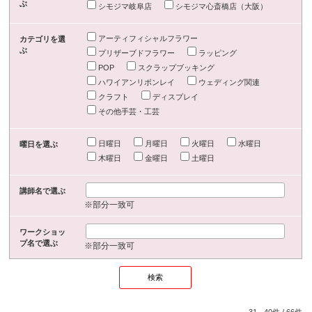
ぶ
シモジマ岐阜店
シモジマ心斎橋店（大阪）
アーティフィシャルフラワー
カテゴリを選
ぶ
プリザーブドフラワー
ラッピング
POP
スクラップブッキング
ハワイアンリボンレイ
ウェディング関連
クラフト
ディスプレイ
その他手芸・工芸
日曜日
月曜日
火曜日
水曜日
曜日を選ぶ
木曜日
金曜日
土曜日
講師名で選ぶ
※部分一致可
ワークショッ
プ名で選ぶ
※部分一致可