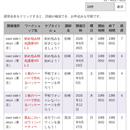
31
-
40
件 /
66
件
講習会名をクリックすると、詳細が確認でき、お申込みも可能です。
開催場所
ワークショ
サブタイト
講師
開催日
曜
開始
終了
残
ップ名
ル ▲
名
時
日
時間
時間
席
east side t
斜め包み特
斜め包みを
杉崎
2026
水
10時
13時
7
okyo（東
化講座VO
好きになり
年8月
30分
00分
京）
L.1
ましょう！
26日
east side t
斜め包み特
斜め包みを
杉崎
2026
日
10時
13時
6
okyo（東
化講座VO
始めよう！
年8月
30分
00分
京）
L.1
23日
east side t
１枚のペー
手軽でオシ
杉崎
2026
土
10時
13時
4
okyo（東
パーで作れ
ャレなパッ
年9月
30分
30分
京）
るパッケー
ケージを作
5日
ジ
ろう！
east side t
１枚のペー
手軽でオシ
杉崎
2026
木
10時
13時
6
okyo（東
パーで作れ
ャレなパッ
年11
30分
30分
京）
るパッケー
ケージを作
月12
ジ
ろう！
日
east side t
黒ねこのハ
水引でハロ
黒須
2026
日
10時
13時
2
okyo（東
ロウィンパ
ウィンを楽
年9月
30分
30分
京）
ーティー
しもう！
27日