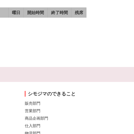
曜日
開始時間
終了時間
残席
シモジマのできること
販売部門
営業部門
商品企画部門
仕入部門
物流部門