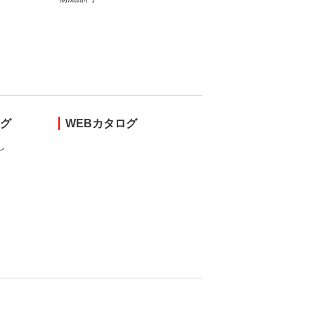
ング
WEBカタログ
し