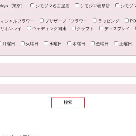
e tokyo（東京）
シモジマ名古屋店
シモジマ岐阜店
シモジ
ィシャルフラワー
プリザーブドフラワー
ラッピング
PO
リボンレイ
ウェディング関連
クラフト
ディスプレイ
月曜日
火曜日
水曜日
木曜日
金曜日
土曜日