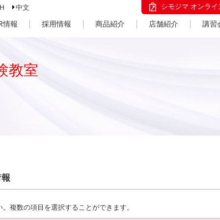
シモジマ オンライ
SH
中文
IR情報
採用情報
商品紹介
店舗紹介
講習
験教室
情報
い。複数の項目を選択することができます。