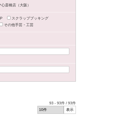
マ心斎橋店（大阪）
P
スクラップブッキング
その他手芸・工芸
93
-
93
件 /
93
件