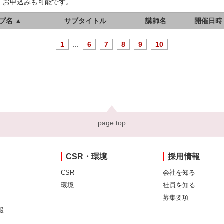
、お申込みも可能です。
プ名 ▲
サブタイトル
講師名
開催日時
1
...
6
7
8
9
10
page top
CSR・環境
採用情報
CSR
会社を知る
環境
社員を知る
募集要項
報