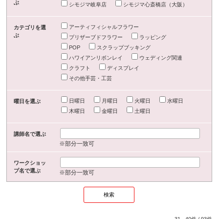
ぶ
シモジマ岐阜店
シモジマ心斎橋店（大阪）
アーティフィシャルフラワー
カテゴリを選
ぶ
プリザーブドフラワー
ラッピング
POP
スクラップブッキング
ハワイアンリボンレイ
ウェディング関連
クラフト
ディスプレイ
その他手芸・工芸
日曜日
月曜日
火曜日
水曜日
曜日を選ぶ
木曜日
金曜日
土曜日
講師名で選ぶ
※部分一致可
ワークショッ
プ名で選ぶ
※部分一致可