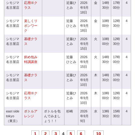
シモジマ
応用Ⅲク
近藤ひ
2026
金
14時
17時
4
名古屋店
ラス
とみ
年9月
30分
00分
18日
シモジマ
楽しくリ
近藤
2026
金
10時
12時
4
名古屋店
ボンワー
ひとみ
年9月
00分
30分
ク
18日
シモジマ
基礎クラ
近藤ひ
2026
火
10時
12時
4
名古屋店
ス
とみ
年9月
00分
30分
15日
シモジマ
斜め包み
近藤
2026
火
14時
17時
4
名古屋店
特訓講座
ひとみ
年9月
30分
00分
15日
シモジマ
基礎クラ
近藤ひ
2026
木
14時
17時
4
名古屋店
ス
とみ
年9月
30分
00分
10日
シモジマ
応用Ⅲク
近藤ひ
2026
木
10時
12時
4
名古屋店
ラス
とみ
年9月
00分
30分
10日
east side
ボトルア
ボトルを包
杉崎
2026
水
13時
15時
4
tokyo
レンジ
んでみまし
年9月
30分
30分
（東京）
ょう！！
9日
1
2
3
4
5
6
...
10