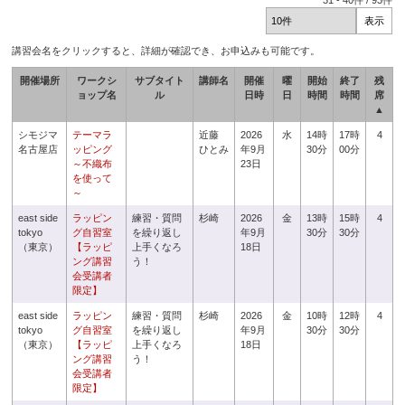
31
-
40
件 /
93
件
講習会名をクリックすると、詳細が確認でき、お申込みも可能です。
開催場所
ワークシ
サブタイト
講師名
開催
曜
開始
終了
残
ョップ名
ル
日時
日
時間
時間
席
▲
シモジマ
テーマラ
近藤
2026
水
14時
17時
4
名古屋店
ッピング
ひとみ
年9月
30分
00分
～不織布
23日
を使って
～
east side
ラッピン
練習・質問
杉崎
2026
金
13時
15時
4
tokyo
グ自習室
を繰り返し
年9月
30分
30分
（東京）
【ラッピ
上手くなろ
18日
ング講習
う！
会受講者
限定】
east side
ラッピン
練習・質問
杉崎
2026
金
10時
12時
4
tokyo
グ自習室
を繰り返し
年9月
30分
30分
（東京）
【ラッピ
上手くなろ
18日
ング講習
う！
会受講者
限定】