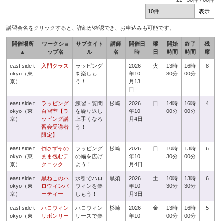
21
-
30
件 /
66
件
講習会名をクリックすると、詳細が確認でき、お申込みも可能です。
開催場所
ワークショ
サブタイト
講師
開催日
曜
開始
終了
残
▲
ップ名
ル
名
時
日
時間
時間
席
east side t
入門クラス
ラッピング
2026
火
13時
16時
8
okyo（東
を楽しも
年10
30分
00分
京）
う！
月13
日
east side t
ラッピング
練習・質問
杉崎
2026
日
14時
16時
4
okyo（東
自習室【ラ
を繰り返し
年10
00分
00分
京）
ッピング講
上手くなろ
月4日
習会受講者
う！
限定】
east side t
倒さずその
ラッピング
杉崎
2026
日
10時
13時
6
okyo（東
まま包むテ
の幅を広げ
年10
30分
00分
京）
クニック
よう！
月4日
east side t
黒ねこのハ
水引でハロ
黒須
2026
土
10時
13時
6
okyo（東
ロウィンパ
ウィンを楽
年10
30分
30分
京）
ーティー
しもう！
月3日
east side t
ハロウィン
ハロウィン
杉崎
2026
金
13時
16時
5
okyo（東
リボンリー
リースで楽
年10
00分
00分