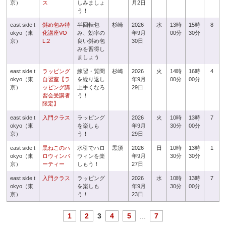
京）
ス
しみましょ
月2日
う！
east side t
斜め包み特
半回転包
杉崎
2026
水
13時
15時
8
okyo（東
化講座VO
み、効率の
年9月
00分
30分
京）
L.2
良い斜め包
30日
みを習得し
ましょう
east side t
ラッピング
練習・質問
杉崎
2026
火
14時
16時
4
okyo（東
自習室【ラ
を繰り返し
年9月
00分
00分
京）
ッピング講
上手くなろ
29日
習会受講者
う！
限定】
east side t
入門クラス
ラッピング
2026
火
10時
13時
7
okyo（東
を楽しも
年9月
30分
00分
京）
う！
29日
east side t
黒ねこのハ
水引でハロ
黒須
2026
日
10時
13時
1
okyo（東
ロウィンパ
ウィンを楽
年9月
30分
30分
京）
ーティー
しもう！
27日
east side t
入門クラス
ラッピング
2026
水
10時
13時
7
okyo（東
を楽しも
年9月
30分
00分
京）
う！
23日
1
2
3
4
5
...
7