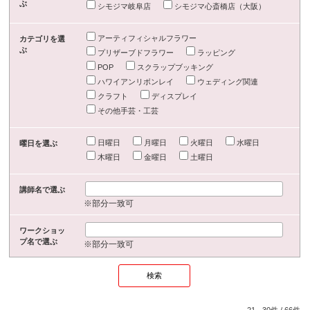
ぶ
シモジマ岐阜店
シモジマ心斎橋店（大阪）
アーティフィシャルフラワー
カテゴリを選
ぶ
プリザーブドフラワー
ラッピング
POP
スクラップブッキング
ハワイアンリボンレイ
ウェディング関連
クラフト
ディスプレイ
その他手芸・工芸
日曜日
月曜日
火曜日
水曜日
曜日を選ぶ
木曜日
金曜日
土曜日
講師名で選ぶ
※部分一致可
ワークショッ
プ名で選ぶ
※部分一致可