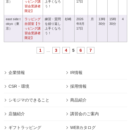
京）
ッピング講
上手くなろ
17日
習会受講者
う！
限定】
east side t
ラッピング
練習・質問
杉崎
2026
月
13時
15時
4
okyo（東
自習室【ラ
を繰り返し
年8月
30分
30分
京）
ッピング講
上手くなろ
17日
習会受講者
う！
限定】
1
...
3
4
5
6
7
企業情報
IR情報
CSR・環境
採用情報
シモジマのできること
商品紹介
店舗紹介
講習会のご案内
ギフトラッピング
WEBカタログ