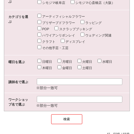
ぶ
シモジマ岐阜店
シモジマ心斎橋店（大阪）
アーティフィシャルフラワー
カテゴリを選
ぶ
プリザーブドフラワー
ラッピング
POP
スクラップブッキング
ハワイアンリボンレイ
ウェディング関連
クラフト
ディスプレイ
その他手芸・工芸
日曜日
月曜日
火曜日
水曜日
曜日を選ぶ
木曜日
金曜日
土曜日
講師名で選ぶ
※部分一致可
ワークショッ
プ名で選ぶ
※部分一致可