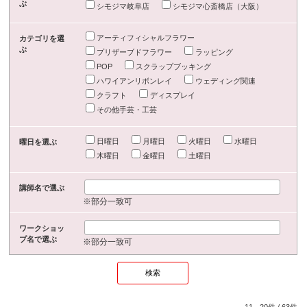
ぶ
シモジマ岐阜店
シモジマ心斎橋店（大阪）
アーティフィシャルフラワー
カテゴリを選
ぶ
プリザーブドフラワー
ラッピング
POP
スクラップブッキング
ハワイアンリボンレイ
ウェディング関連
クラフト
ディスプレイ
その他手芸・工芸
日曜日
月曜日
火曜日
水曜日
曜日を選ぶ
木曜日
金曜日
土曜日
講師名で選ぶ
※部分一致可
ワークショッ
プ名で選ぶ
※部分一致可