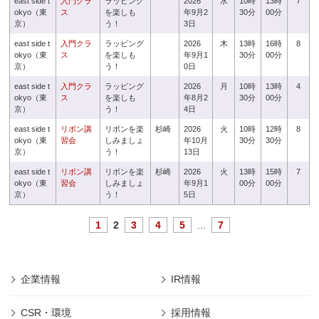
east side t
入門クラ
ラッピング
2026
水
10時
13時
7
okyo（東
ス
を楽しも
年9月2
30分
00分
京）
う！
3日
east side t
入門クラ
ラッピング
2026
木
13時
16時
8
okyo（東
ス
を楽しも
年9月1
30分
00分
京）
う！
0日
east side t
入門クラ
ラッピング
2026
月
10時
13時
4
okyo（東
ス
を楽しも
年8月2
30分
00分
京）
う！
4日
east side t
リボン講
リボンを楽
杉崎
2026
火
10時
12時
8
okyo（東
習会
しみましょ
年10月
30分
30分
京）
う！
13日
east side t
リボン講
リボンを楽
杉崎
2026
火
13時
15時
7
okyo（東
習会
しみましょ
年9月1
00分
00分
京）
う！
5日
1
2
3
4
5
...
7
企業情報
IR情報
CSR・環境
採用情報