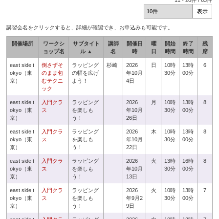
11
-
20
件 /
63
件
講習会名をクリックすると、詳細が確認でき、お申込みも可能です。
開催場所
ワークシ
サブタイト
講師
開催日
曜
開始
終了
残
ョップ名
ル ▲
名
時
日
時間
時間
席
east side t
倒さずそ
ラッピング
杉崎
2026
日
10時
13時
6
okyo（東
のまま包
の幅を広げ
年10月
30分
00分
京）
むテクニ
よう！
4日
ック
east side t
入門クラ
ラッピング
2026
月
10時
13時
8
okyo（東
ス
を楽しも
年10月
30分
00分
京）
う！
26日
east side t
入門クラ
ラッピング
2026
木
10時
13時
8
okyo（東
ス
を楽しも
年10月
30分
00分
京）
う！
22日
east side t
入門クラ
ラッピング
2026
火
13時
16時
8
okyo（東
ス
を楽しも
年10月
30分
00分
京）
う！
13日
east side t
入門クラ
ラッピング
2026
火
10時
13時
7
okyo（東
ス
を楽しも
年9月2
30分
00分
京）
う！
9日