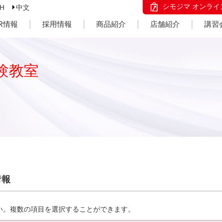
シモジマ オンライ
SH
中文
IR情報
採用情報
商品紹介
店舗紹介
講習
験教室
情報
い。複数の項目を選択することができます。