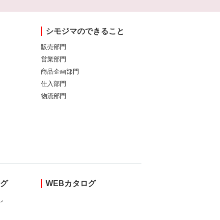
シモジマのできること
販売部門
営業部門
商品企画部門
仕入部門
物流部門
ング
WEBカタログ
し