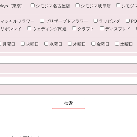
e tokyo（東京）
シモジマ名古屋店
シモジマ岐阜店
シモジ
ィシャルフラワー
プリザーブドフラワー
ラッピング
PO
リボンレイ
ウェディング関連
クラフト
ディスプレイ
月曜日
火曜日
水曜日
木曜日
金曜日
土曜日