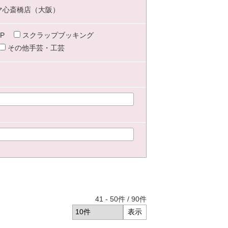
マ心斎橋店（大阪）
P
スクラップブッキング
その他手芸・工芸
41
-
50
件 /
90
件