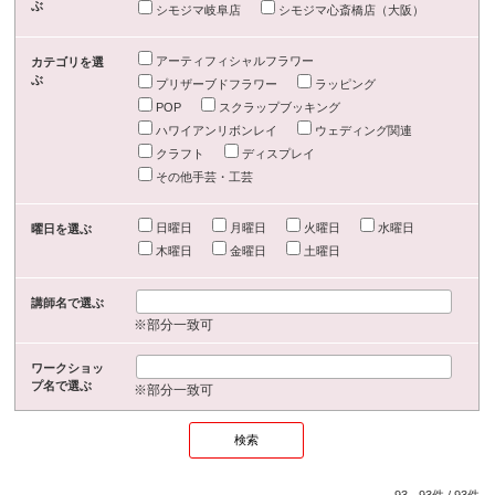
ぶ
シモジマ岐阜店
シモジマ心斎橋店（大阪）
アーティフィシャルフラワー
カテゴリを選
ぶ
プリザーブドフラワー
ラッピング
POP
スクラップブッキング
ハワイアンリボンレイ
ウェディング関連
クラフト
ディスプレイ
その他手芸・工芸
日曜日
月曜日
火曜日
水曜日
曜日を選ぶ
木曜日
金曜日
土曜日
講師名で選ぶ
※部分一致可
ワークショッ
プ名で選ぶ
※部分一致可