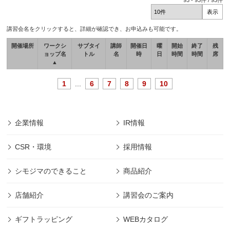
93
-
93
件 /
93
件
講習会名をクリックすると、詳細が確認でき、お申込みも可能です。
開催場所
ワークシ
サブタイ
講師
開催日
曜
開始
終了
残
ョップ名
トル
名
時
日
時間
時間
席
▲
1
...
6
7
8
9
10
企業情報
IR情報
CSR・環境
採用情報
シモジマのできること
商品紹介
店舗紹介
講習会のご案内
ギフトラッピング
WEBカタログ