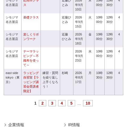
シモジマ
応用Ⅲクラ
近藤ひ
2026
木
10時
12時
4
名古屋店
ス
とみ
年9月
00分
30分
10日
シモジマ
基礎クラス
近藤ひ
2026
火
10時
12時
4
名古屋店
とみ
年9月
00分
30分
15日
シモジマ
楽しくリボ
近藤
2026
金
10時
12時
4
名古屋店
ンワーク
ひとみ
年9月
00分
30分
18日
シモジマ
テーマラッ
2026
水
10時
12時
4
名古屋店
ピング～不
年9月
00分
30分
織布を使っ
23日
て～
east side
ラッピング
練習・質問
杉崎
2026
月
10時
12時
4
tokyo（東
自習室【ラ
を繰り返し
年8月
30分
30分
京）
ッピング講
上手くなろ
17日
習会受講者
う！
限定】
1
2
3
4
5
...
10
企業情報
IR情報