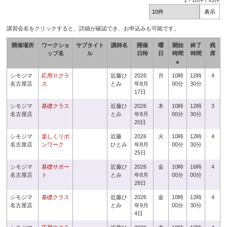
1
-
10
件 /
93
件
講習会名をクリックすると、詳細が確認でき、お申込みも可能です。
開催場所
ワークショ
サブタイト
講師名
開催
曜
開始
終了
残
ップ名
ル
日時
日
時間
時間
席
▲
シモジマ
応用Ⅱクラ
近藤ひ
2026
月
10時
12時
4
名古屋店
ス
とみ
年8月
00分
30分
17日
シモジマ
基礎クラス
近藤ひ
2026
木
10時
12時
3
名古屋店
とみ
年8月
00分
30分
20日
シモジマ
楽しくリボ
近藤
2026
火
10時
12時
4
名古屋店
ンワーク
ひとみ
年8月
00分
30分
25日
シモジマ
基礎サポー
近藤ひ
2026
金
10時
16時
4
名古屋店
ト
とみ
年8月
00分
00分
28日
シモジマ
基礎クラス
近藤ひ
2026
金
10時
12時
4
名古屋店
とみ
年9月
00分
30分
4日