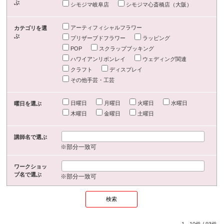
ぶ
シモジマ岐阜店
シモジマ心斎橋店（大阪）
アーティフィシャルフラワー
カテゴリを選
ぶ
プリザーブドフラワー
ラッピング
POP
スクラップブッキング
ハワイアンリボンレイ
ウェディング関連
クラフト
ディスプレイ
その他手芸・工芸
日曜日
月曜日
火曜日
水曜日
曜日を選ぶ
木曜日
金曜日
土曜日
講師名で選ぶ
※部分一致可
ワークショッ
プ名で選ぶ
※部分一致可