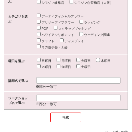
ぶ
シモジマ岐阜店
シモジマ心斎橋店（大阪）
アーティフィシャルフラワー
カテゴリを選
ぶ
プリザーブドフラワー
ラッピング
POP
スクラップブッキング
ハワイアンリボンレイ
ウェディング関連
クラフト
ディスプレイ
その他手芸・工芸
日曜日
月曜日
火曜日
水曜日
曜日を選ぶ
木曜日
金曜日
土曜日
講師名で選ぶ
※部分一致可
ワークショッ
プ名で選ぶ
※部分一致可