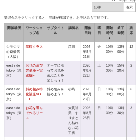
11
-
20
件 /
90
件
講習会名をクリックすると、詳細が確認でき、お申込みも可能です。
開催場所
ワークショ
サブタイト
講師名
開催
曜
開始
終了
残
ップ名
ル
日時
日
時間
時間
席
▲
シモジマ
基礎クラス
江川
2026
金
10時
13時
12
心斎橋店
年8月
30分
00分
（大阪）
21日
east side
お花の選び
テーマに沿
2026
土
10時
15時
2
tokyo（東
方講座～実
ってお花を
年8月
30分
20分
京）
践編～
選ぶことを
22日
楽しもう！
east side
斜め包み特
斜め包みを
杉崎
2026
日
10時
13時
6
tokyo（東
化講座VO
始めよう！
年8月
30分
00分
京）
L.1
23日
east side
お花を選ん
大貫裕
2026
日
10時
13時
3
tokyo（東
で作るリー
美 す
年8月
30分
30分
京）
ス
りすと
23日
ん枯れ
ない花
工房