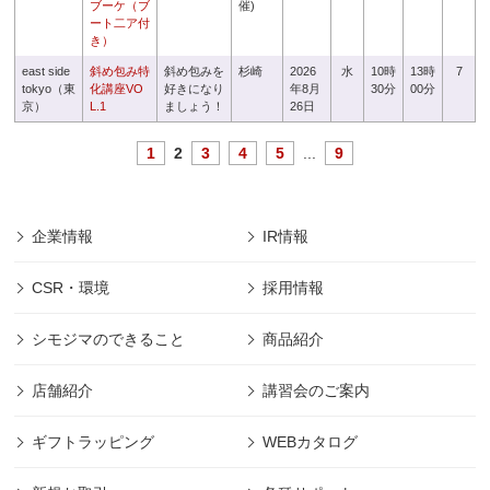
ブーケ（ブ
催)
ート二ア付
き）
east side
斜め包み特
斜め包みを
杉崎
2026
水
10時
13時
7
tokyo（東
化講座VO
好きになり
年8月
30分
00分
京）
L.1
ましょう！
26日
1
2
3
4
5
...
9
企業情報
IR情報
CSR・環境
採用情報
シモジマのできること
商品紹介
店舗紹介
講習会のご案内
ギフトラッピング
WEBカタログ