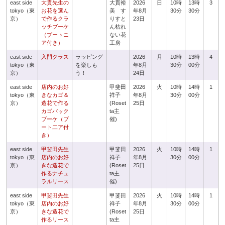
east side
大貫先生の
大貫裕
2026
日
10時
13時
3
tokyo（東
お花を選ん
美 す
年8月
30分
30分
京）
で作るクラ
りすと
23日
ッチブーケ
ん枯れ
（ブートニ
ない花
ア付き）
工房
east side
入門クラス
ラッピング
2026
月
10時
13時
4
tokyo（東
を楽しも
年8月
30分
00分
京）
う！
24日
east side
店内のお好
甲斐田
2026
火
10時
14時
1
tokyo（東
きなカゴ＆
祥子
年8月
30分
00分
京）
造花で作る
(Roset
25日
カゴバック
ta主
ブーケ（ブ
催)
ート二ア付
き）
east side
甲斐田先生
甲斐田
2026
火
10時
14時
1
tokyo（東
店内のお好
祥子
年8月
30分
00分
京）
きな造花で
(Roset
25日
作るナチュ
ta主
ラルリース
催)
east side
甲斐田先生
甲斐田
2026
火
10時
14時
1
tokyo（東
店内のお好
祥子
年8月
30分
00分
京）
きな造花で
(Roset
25日
作るリース
ta主