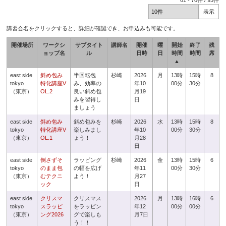
61
-
70
件 /
93
件
講習会名をクリックすると、詳細が確認でき、お申込みも可能です。
開催場所
ワークシ
サブタイト
講師名
開催
曜
開始
終了
残
ョップ名
ル
日時
日
時間
時間
席
▲
east side
斜め包み
半回転包
杉崎
2026
月
13時
15時
8
tokyo
特化講座V
み、効率の
年10
00分
30分
（東京）
OL.2
良い斜め包
月19
みを習得し
日
ましょう
east side
斜め包み
斜め包みを
杉崎
2026
水
13時
15時
8
tokyo
特化講座V
楽しみまし
年10
00分
30分
（東京）
OL.1
ょう！
月28
日
east side
倒さずそ
ラッピング
杉崎
2026
金
13時
15時
6
tokyo
のまま包
の幅を広げ
年11
00分
30分
（東京）
むテクニ
よう！
月27
ック
日
east side
クリスマ
クリスマス
2026
月
13時
16時
6
tokyo
スラッピ
をラッピン
年12
00分
00分
（東京）
ング2026
グで楽しも
月7日
う！！