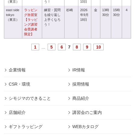
（東京）
う！
10日
east side
ラッピン
練習・質問
杉崎
2026
金
13時
15時
4
tokyo
グ自習室
を繰り返し
年9月
30分
30分
（東京）
【ラッピ
上手くなろ
18日
ング講習
う！
会受講者
限定】
1
...
5
6
7
8
9
10
企業情報
IR情報
CSR・環境
採用情報
シモジマのできること
商品紹介
店舗紹介
講習会のご案内
ギフトラッピング
WEBカタログ