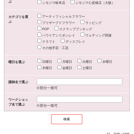
ぶ
シモジマ岐阜店
シモジマ心斎橋店（大阪）
アーティフィシャルフラワー
カテゴリを選
ぶ
プリザーブドフラワー
ラッピング
POP
スクラップブッキング
ハワイアンリボンレイ
ウェディング関連
クラフト
ディスプレイ
その他手芸・工芸
日曜日
月曜日
火曜日
水曜日
曜日を選ぶ
木曜日
金曜日
土曜日
講師名で選ぶ
※部分一致可
ワークショッ
プ名で選ぶ
※部分一致可