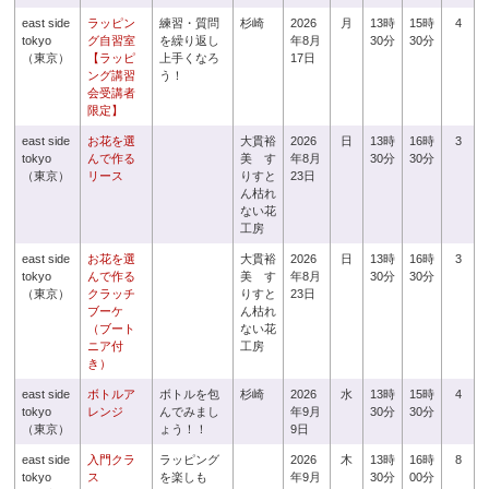
east side
ラッピン
練習・質問
杉崎
2026
月
13時
15時
4
tokyo
グ自習室
を繰り返し
年8月
30分
30分
（東京）
【ラッピ
上手くなろ
17日
ング講習
う！
会受講者
限定】
east side
お花を選
大貫裕
2026
日
13時
16時
3
tokyo
んで作る
美 す
年8月
30分
30分
（東京）
リース
りすと
23日
ん枯れ
ない花
工房
east side
お花を選
大貫裕
2026
日
13時
16時
3
tokyo
んで作る
美 す
年8月
30分
30分
（東京）
クラッチ
りすと
23日
ブーケ
ん枯れ
（ブート
ない花
ニア付
工房
き）
east side
ボトルア
ボトルを包
杉崎
2026
水
13時
15時
4
tokyo
レンジ
んでみまし
年9月
30分
30分
（東京）
ょう！！
9日
east side
入門クラ
ラッピング
2026
木
13時
16時
8
tokyo
ス
を楽しも
年9月
30分
00分