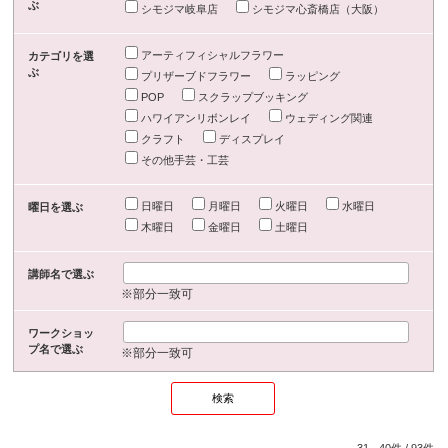
ぶ
シモジマ岐阜店
シモジマ心斎橋店（大阪）
アーティフィシャルフラワー
カテゴリを選
ぶ
プリザーブドフラワー
ラッピング
POP
スクラップブッキング
ハワイアンリボンレイ
ウェディング関連
クラフト
ディスプレイ
その他手芸・工芸
日曜日
月曜日
火曜日
水曜日
曜日を選ぶ
木曜日
金曜日
土曜日
講師名で選ぶ
※部分一致可
ワークショッ
プ名で選ぶ
※部分一致可