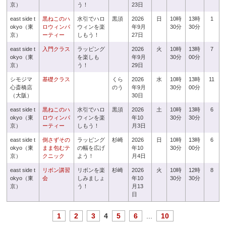
京）
う！
23日
east side t
黒ねこのハ
水引でハロ
黒須
2026
日
10時
13時
1
okyo（東
ロウィンパ
ウィンを楽
年9月
30分
30分
京）
ーティー
しもう！
27日
east side t
入門クラス
ラッピング
2026
火
10時
13時
7
okyo（東
を楽しも
年9月
30分
00分
京）
う！
29日
シモジマ
基礎クラス
くら
2026
水
10時
13時
11
心斎橋店
のう
年9月
30分
00分
（大阪）
30日
east side t
黒ねこのハ
水引でハロ
黒須
2026
土
10時
13時
6
okyo（東
ロウィンパ
ウィンを楽
年10
30分
30分
京）
ーティー
しもう！
月3日
east side t
倒さずその
ラッピング
杉崎
2026
日
10時
13時
6
okyo（東
まま包むテ
の幅を広げ
年10
30分
00分
京）
クニック
よう！
月4日
east side t
リボン講習
リボンを楽
杉崎
2026
火
10時
12時
8
okyo（東
会
しみましょ
年10
30分
30分
京）
う！
月13
日
1
2
3
4
5
6
...
10