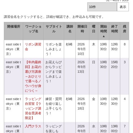
31
-
40
件 /
93
件
講習会名をクリックすると、詳細が確認でき、お申込みも可能です。
開催場所
ワークショ
サブタイト
講師
開催日
曜
開始
終了
残
ップ名
ル
名
時
日
時間
時間
席
▲
east side t
リボン講習
リボンを楽
杉崎
2026
木
10時
12時
8
okyo（東
会
しみましょ
年9月
30分
30分
京）
う！
10日
east side t
【年内最終
お花えらび
2026
日
10時
15時
3
okyo（東
回】お花の
からラッピ
年9月
30分
20分
京）
選び方講座
ングまで楽
13日
～おひとり
しみましょ
で選べるノ
う！
ウハウが身
につく～
east side t
ラッピング
練習・質問
杉崎
2026
金
10時
12時
4
okyo（東
自習室【ラ
を繰り返し
年9月
30分
30分
京）
ッピング講
上手くなろ
18日
習会受講者
う！
限定】
east side t
入門クラス
ラッピング
2026
水
10時
13時
7
okyo（東
を楽しも
年9月
30分
00分