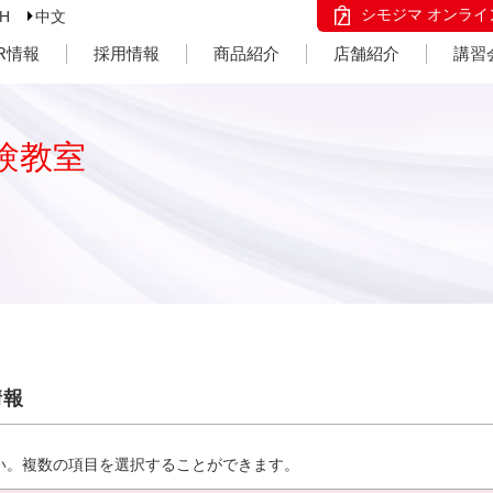
シモジマ オンライ
SH
中文
IR情報
採用情報
商品紹介
店舗紹介
講習
験教室
情報
い。複数の項目を選択することができます。