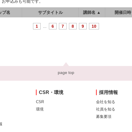
、お申込みも可能です。
ップ名
サブタイトル
講師名 ▲
開催日時
1
...
6
7
8
9
10
page top
CSR・環境
採用情報
CSR
会社を知る
環境
社員を知る
募集要項
報