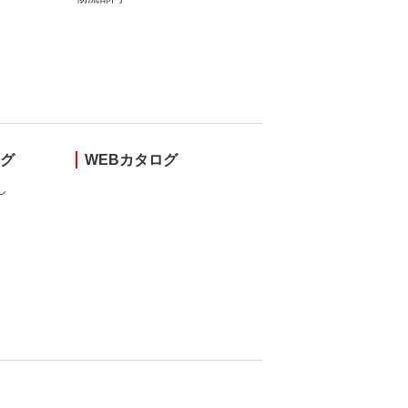
ング
WEBカタログ
し