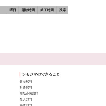
曜日
開始時間
終了時間
残席
シモジマのできること
販売部門
営業部門
商品企画部門
仕入部門
物流部門