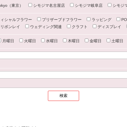
e tokyo（東京）
シモジマ名古屋店
シモジマ岐阜店
シモジ
ィシャルフラワー
プリザーブドフラワー
ラッピング
PO
リボンレイ
ウェディング関連
クラフト
ディスプレイ
月曜日
火曜日
水曜日
木曜日
金曜日
土曜日