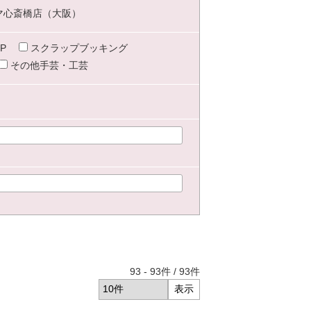
マ心斎橋店（大阪）
P
スクラップブッキング
その他手芸・工芸
93
-
93
件 /
93
件