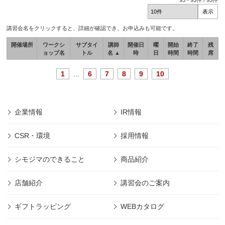
93
-
93
件 /
93
件
講習会名をクリックすると、詳細が確認でき、お申込みも可能です。
開催場所
ワークシ
サブタイ
講師
開催日
曜
開始
終了
残
ョップ名
トル
名 ▲
時
日
時間
時間
席
1
...
6
7
8
9
10
企業情報
IR情報
CSR・環境
採用情報
シモジマのできること
商品紹介
店舗紹介
講習会のご案内
ギフトラッピング
WEBカタログ