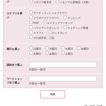
ぶ
シモジマ岐阜店
シモジマ心斎橋店（大阪）
アーティフィシャルフラワー
カテゴリを選
ぶ
プリザーブドフラワー
ラッピング
POP
スクラップブッキング
ハワイアンリボンレイ
ウェディング関連
クラフト
ディスプレイ
その他手芸・工芸
日曜日
月曜日
火曜日
水曜日
曜日を選ぶ
木曜日
金曜日
土曜日
講師名で選ぶ
※部分一致可
ワークショッ
プ名で選ぶ
※部分一致可