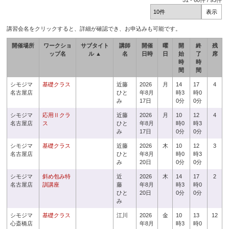
51
-
60
件 /
93
件
講習会名をクリックすると、詳細が確認でき、お申込みも可能です。
開催場所
ワークショ
サブタイト
講師
開催
曜
開
終
残
ップ名
ル ▲
名
日時
日
始
了
席
時
時
間
間
シモジマ
基礎クラス
近藤
2026
月
14
17
4
名古屋店
ひと
年8月
時3
時0
み
17日
0分
0分
シモジマ
応用Ⅱクラ
近藤
2026
月
10
12
4
名古屋店
ス
ひと
年8月
時0
時3
み
17日
0分
0分
シモジマ
基礎クラス
近藤
2026
木
10
12
3
名古屋店
ひと
年8月
時0
時3
み
20日
0分
0分
シモジマ
斜め包み特
近
2026
木
14
17
2
名古屋店
訓講座
藤
年8月
時3
時0
ひと
20日
0分
0分
み
シモジマ
基礎クラス
江川
2026
金
10
13
12
心斎橋店
年8月
時3
時0