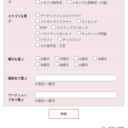
ぶ
シモジマ岐阜店
シモジマ心斎橋店（大阪）
アーティフィシャルフラワー
カテゴリを選
ぶ
プリザーブドフラワー
ラッピング
POP
スクラップブッキング
ハワイアンリボンレイ
ウェディング関連
クラフト
ディスプレイ
その他手芸・工芸
日曜日
月曜日
火曜日
水曜日
曜日を選ぶ
木曜日
金曜日
土曜日
講師名で選ぶ
※部分一致可
ワークショッ
プ名で選ぶ
※部分一致可