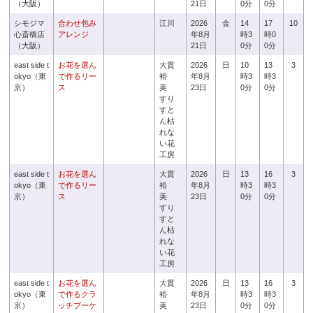
（大阪）
21日
0分
0分
シモジマ
合わせ包み
江川
2026
金
14
17
10
心斎橋店
アレンジ
年8月
時3
時0
（大阪）
21日
0分
0分
east side t
お花を選ん
大貫
2026
日
10
13
3
okyo（東
で作るリー
裕
年8月
時3
時3
京）
ス
美
23日
0分
0分
すり
すと
ん枯
れな
い花
工房
east side t
お花を選ん
大貫
2026
日
13
16
3
okyo（東
で作るリー
裕
年8月
時3
時3
京）
ス
美
23日
0分
0分
すり
すと
ん枯
れな
い花
工房
east side t
お花を選ん
大貫
2026
日
13
16
3
okyo（東
で作るクラ
裕
年8月
時3
時3
京）
ッチブーケ
美
23日
0分
0分