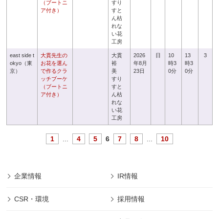
（ブートニ
すり
ア付き）
すと
ん枯
れな
い花
工房
east side t
大貫先生の
大貫
2026
日
10
13
3
okyo（東
お花を選ん
裕
年8月
時3
時3
京）
で作るクラ
美
23日
0分
0分
ッチブーケ
すり
（ブートニ
すと
ア付き）
ん枯
れな
い花
工房
1
...
4
5
6
7
8
...
10
企業情報
IR情報
CSR・環境
採用情報