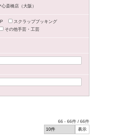
マ心斎橋店（大阪）
P
スクラップブッキング
その他手芸・工芸
66
-
66
件 /
66
件