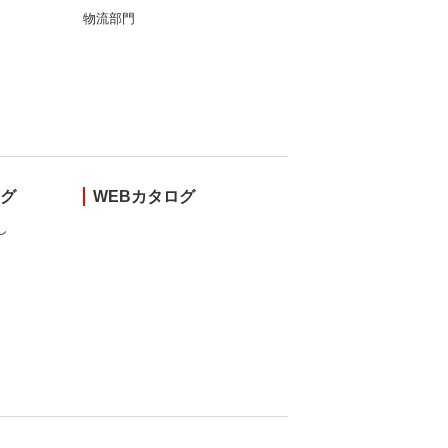
物流部門
ング
WEBカタログ
し