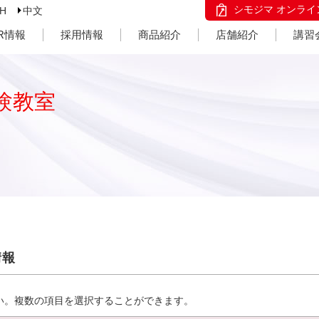
シモジマ オンライ
SH
中文
IR情報
採用情報
商品紹介
店舗紹介
講習
験教室
情報
い。複数の項目を選択することができます。