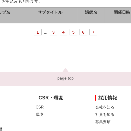
、お申込みも可能です。
ップ名
サブタイトル
講師名
開催日時
1
...
3
4
5
6
7
page top
CSR・環境
採用情報
CSR
会社を知る
環境
社員を知る
募集要項
報