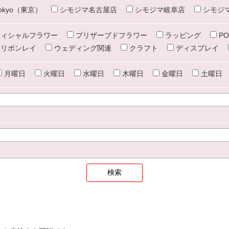
e tokyo（東京）
シモジマ名古屋店
シモジマ岐阜店
シモジ
ィシャルフラワー
プリザーブドフラワー
ラッピング
PO
リボンレイ
ウェディング関連
クラフト
ディスプレイ
月曜日
火曜日
水曜日
木曜日
金曜日
土曜日