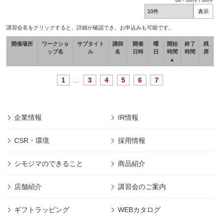
66
-
66
件 /
66
件
講習会名をクリックすると、詳細が確認でき、お申込みも可能です。
開催場所
ワークショ
サブタイト
講師
開催
曜
開始
終了
残
ップ名
ル
名
日時
日
時間
時間
席
▲
1
...
3
4
5
6
7
企業情報
IR情報
CSR・環境
採用情報
シモジマのできること
商品紹介
店舗紹介
講習会のご案内
ギフトラッピング
WEBカタログ