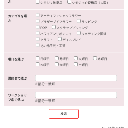
ぶ
シモジマ岐阜店
シモジマ心斎橋店（大阪）
アーティフィシャルフラワー
カテゴリを選
ぶ
プリザーブドフラワー
ラッピング
POP
スクラップブッキング
ハワイアンリボンレイ
ウェディング関連
クラフト
ディスプレイ
その他手芸・工芸
日曜日
月曜日
火曜日
水曜日
曜日を選ぶ
木曜日
金曜日
土曜日
講師名で選ぶ
※部分一致可
ワークショッ
プ名で選ぶ
※部分一致可