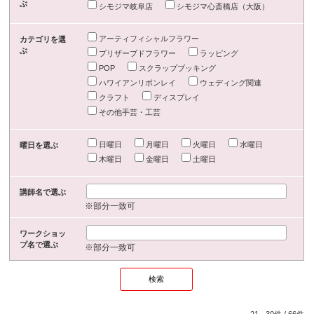
ぶ
シモジマ岐阜店
シモジマ心斎橋店（大阪）
アーティフィシャルフラワー
カテゴリを選
ぶ
プリザーブドフラワー
ラッピング
POP
スクラップブッキング
ハワイアンリボンレイ
ウェディング関連
クラフト
ディスプレイ
その他手芸・工芸
日曜日
月曜日
火曜日
水曜日
曜日を選ぶ
木曜日
金曜日
土曜日
講師名で選ぶ
※部分一致可
ワークショッ
プ名で選ぶ
※部分一致可