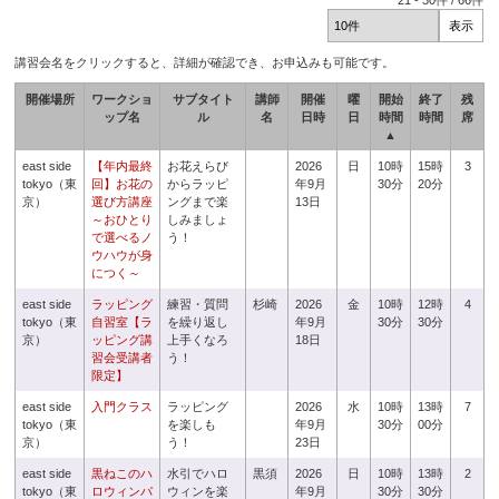
21
-
30
件 /
66
件
講習会名をクリックすると、詳細が確認でき、お申込みも可能です。
開催場所
ワークショ
サブタイト
講師
開催
曜
開始
終了
残
ップ名
ル
名
日時
日
時間
時間
席
▲
east side
【年内最終
お花えらび
2026
日
10時
15時
3
tokyo（東
回】お花の
からラッピ
年9月
30分
20分
京）
選び方講座
ングまで楽
13日
～おひとり
しみましょ
で選べるノ
う！
ウハウが身
につく～
east side
ラッピング
練習・質問
杉崎
2026
金
10時
12時
4
tokyo（東
自習室【ラ
を繰り返し
年9月
30分
30分
京）
ッピング講
上手くなろ
18日
習会受講者
う！
限定】
east side
入門クラス
ラッピング
2026
水
10時
13時
7
tokyo（東
を楽しも
年9月
30分
00分
京）
う！
23日
east side
黒ねこのハ
水引でハロ
黒須
2026
日
10時
13時
2
tokyo（東
ロウィンパ
ウィンを楽
年9月
30分
30分