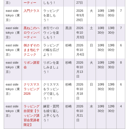
京）
ーティー
しもう！
27日
east side
入門クラス
ラッピング
2026
火
10時
13時
7
tokyo（東
を楽しも
年9月
30分
00分
京）
う！
29日
east side
黒ねこのハ
水引でハロ
黒須
2026
土
10時
13時
7
tokyo（東
ロウィンパ
ウィンを楽
年10
30分
30分
京）
ーティー
しもう！
月3日
east side
倒さずその
ラッピング
杉崎
2026
日
10時
13時
6
tokyo（東
まま包むテ
の幅を広げ
年10
30分
00分
京）
クニック
よう！
月4日
east side
リボン講習
リボンを楽
杉崎
2026
火
10時
12時
8
tokyo（東
会
しみましょ
年10
30分
30分
京）
う！
月13
日
east side
クリスマス
クリスマス
杉崎
2026
日
10時
13時
6
tokyo（東
ラッピング
をラッピン
年10
30分
30分
京）
2026
グで楽しも
月18
う！！
日
east side
ラッピング
練習・質問
杉崎
2026
水
10時
12時
4
tokyo（東
自習室【ラ
を繰り返し
年10
30分
30分
京）
ッピング講
上手くなろ
月21
習会受講者
う！
日
限定】