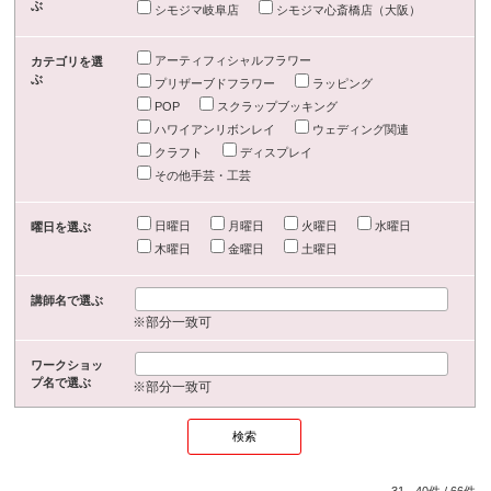
ぶ
シモジマ岐阜店
シモジマ心斎橋店（大阪）
アーティフィシャルフラワー
カテゴリを選
ぶ
プリザーブドフラワー
ラッピング
POP
スクラップブッキング
ハワイアンリボンレイ
ウェディング関連
クラフト
ディスプレイ
その他手芸・工芸
日曜日
月曜日
火曜日
水曜日
曜日を選ぶ
木曜日
金曜日
土曜日
講師名で選ぶ
※部分一致可
ワークショッ
プ名で選ぶ
※部分一致可