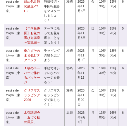
east side
斜め包み特
時短技術・
杉崎
2026
金
10時
13時
6
tokyo（東
化講座VO
半回転包み
年11
30分
00分
京）
L.2
をマスター
月6日
しましょ
う！
east side
【年内最終
テーマに沿
2026
日
10時
15時
5
tokyo（東
回】お花の
ってお花を
年11
30分
20分
京）
選び方講座
選ぶことを
月8日
～実践編～
楽しもう！
east side
倒さずその
ラッピング
杉崎
2026
月
10時
13時
6
tokyo（東
まま包むテ
の幅を広げ
年11
30分
00分
京）
クニック
よう！
月9日
east side
１枚のペー
手軽でオシ
杉崎
2026
木
10時
13時
6
tokyo（東
パーで作れ
ャレなパッ
年11
30分
30分
京）
るパッケー
ケージを作
月12
ジ
ろう！
日
east side
クリスマス
クリスマス
杉崎
2026
金
10時
13時
6
tokyo（東
ラッピング
をラッピン
年11
30分
30分
京）
2026
グで楽しも
月20
う！！
日
east side
水引講習会
黒須
2026
月
13時
16時
6
tokyo（東
「近づく秋
年9月
00分
00分
京）
の風景」
7日