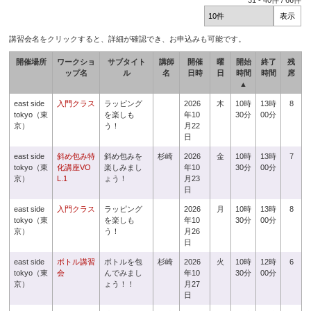
31
-
40
件 /
66
件
講習会名をクリックすると、詳細が確認でき、お申込みも可能です。
開催場所
ワークショ
サブタイト
講師
開催
曜
開始
終了
残
ップ名
ル
名
日時
日
時間
時間
席
▲
east side
入門クラス
ラッピング
2026
木
10時
13時
8
tokyo（東
を楽しも
年10
30分
00分
京）
う！
月22
日
east side
斜め包み特
斜め包みを
杉崎
2026
金
10時
13時
7
tokyo（東
化講座VO
楽しみまし
年10
30分
00分
京）
L.1
ょう！
月23
日
east side
入門クラス
ラッピング
2026
月
10時
13時
8
tokyo（東
を楽しも
年10
30分
00分
京）
う！
月26
日
east side
ボトル講習
ボトルを包
杉崎
2026
火
10時
12時
6
tokyo（東
会
んでみまし
年10
30分
00分
京）
ょう！！
月27
日