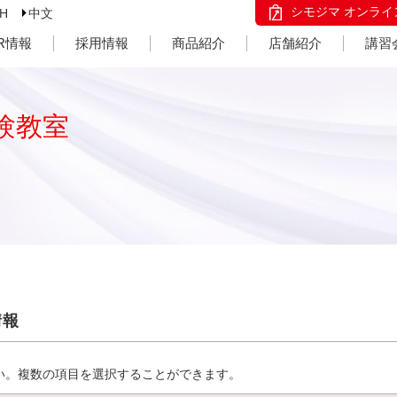
シモジマ オンライ
SH
中文
IR情報
採用情報
商品紹介
店舗紹介
講習
験教室
情報
い。複数の項目を選択することができます。