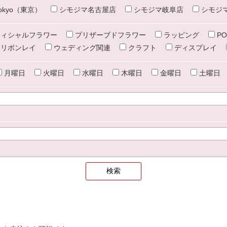
e tokyo（東京）
シモジマ名古屋店
シモジマ岐阜店
シモジ
ィシャルフラワー
プリザーブドフラワー
ラッピング
PO
リボンレイ
ウェディング関連
クラフト
ディスプレイ
月曜日
火曜日
水曜日
木曜日
金曜日
土曜日