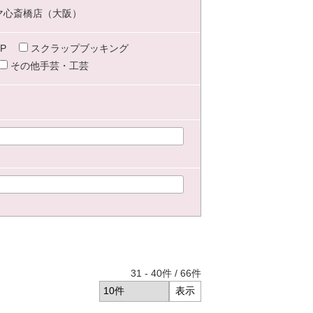
マ心斎橋店（大阪）
P
スクラップブッキング
その他手芸・工芸
31
-
40
件 /
66
件