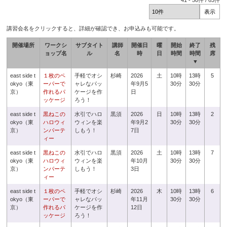
41
-
50
件 /
63
件
講習会名をクリックすると、詳細が確認でき、お申込みも可能です。
開催場所
ワークシ
サブタイト
講師
開催日
曜
開始
終了
残
ョップ名
ル
名
時
日
時間
時間
席
▼
east side t
１枚のペ
手軽でオシ
杉崎
2026
土
10時
13時
5
okyo（東
ーパーで
ャレなパッ
年9月5
30分
30分
京）
作れるパ
ケージを作
日
ッケージ
ろう！
east side t
黒ねこの
水引でハロ
黒須
2026
日
10時
13時
2
okyo（東
ハロウィ
ウィンを楽
年9月2
30分
30分
京）
ンパーテ
しもう！
7日
ィー
east side t
黒ねこの
水引でハロ
黒須
2026
土
10時
13時
7
okyo（東
ハロウィ
ウィンを楽
年10月
30分
30分
京）
ンパーテ
しもう！
3日
ィー
east side t
１枚のペ
手軽でオシ
杉崎
2026
木
10時
13時
6
okyo（東
ーパーで
ャレなパッ
年11月
30分
30分
京）
作れるパ
ケージを作
12日
ッケージ
ろう！