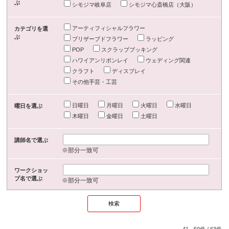
ぶ
シモジマ岐阜店
シモジマ心斎橋店（大阪）
アーティフィシャルフラワー
カテゴリを選
ぶ
プリザーブドフラワー
ラッピング
POP
スクラップブッキング
ハワイアンリボンレイ
ウェディング関連
クラフト
ディスプレイ
その他手芸・工芸
日曜日
月曜日
火曜日
水曜日
曜日を選ぶ
木曜日
金曜日
土曜日
講師名で選ぶ
※部分一致可
ワークショッ
プ名で選ぶ
※部分一致可