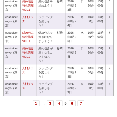
east side t
斜め包み
斜め包みを
杉崎
2026
日
10時
13時
6
okyo（東
特化講座
始めよう！
年8月2
30分
00分
京）
VOL.1
3日
east side t
入門クラ
ラッピング
2026
月
10時
13時
4
okyo（東
ス
を楽しも
年8月2
30分
00分
京）
う！
4日
east side t
斜め包み
斜め包みを
杉崎
2026
水
10時
13時
7
okyo（東
特化講座
好きになり
年8月2
30分
00分
京）
VOL.1
ましょう！
6日
east side t
斜め包み
斜め包みが
杉崎
2026
日
10時
13時
7
okyo（東
特化講座
速くなるコ
年9月6
30分
00分
京）
VOL.2
ツを知ろ
日
う！
east side t
入門クラ
ラッピング
2026
水
10時
13時
7
okyo（東
ス
を楽しも
年9月2
30分
00分
京）
う！
3日
east side t
入門クラ
ラッピング
2026
火
10時
13時
7
okyo（東
ス
を楽しも
年9月2
30分
00分
京）
う！
9日
1
...
3
4
5
6
7