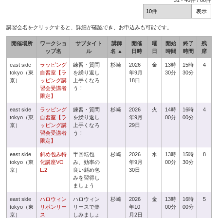
31
-
40
件 /
66
件
講習会名をクリックすると、詳細が確認でき、お申込みも可能です。
開催場所
ワークショ
サブタイト
講師
開催
曜
開始
終了
残
ップ名
ル
名 ▲
日時
日
時間
時間
席
east side
ラッピング
練習・質問
杉崎
2026
金
13時
15時
4
tokyo（東
自習室【ラ
を繰り返し
年9月
30分
30分
京）
ッピング講
上手くなろ
18日
習会受講者
う！
限定】
east side
ラッピング
練習・質問
杉崎
2026
火
14時
16時
4
tokyo（東
自習室【ラ
を繰り返し
年9月
00分
00分
京）
ッピング講
上手くなろ
29日
習会受講者
う！
限定】
east side
斜め包み特
半回転包
杉崎
2026
水
13時
15時
8
tokyo（東
化講座VO
み、効率の
年9月
00分
30分
京）
L.2
良い斜め包
30日
みを習得し
ましょう
east side
ハロウィン
ハロウィン
杉崎
2026
金
13時
16時
5
tokyo（東
リボンリー
リースで楽
年10
00分
00分
京）
ス
しみましょ
月2日