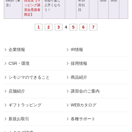
tokyo（東
自習室【ラ
を繰り返し
年10
30分
30分
京）
ッピング講
上手くなろ
月21
習会受講者
う！
日
限定】
1
2
3
4
5
6
7
企業情報
IR情報
CSR・環境
採用情報
シモジマのできること
商品紹介
店舗紹介
講習会のご案内
ギフトラッピング
WEBカタログ
新規お取引
各種サポート