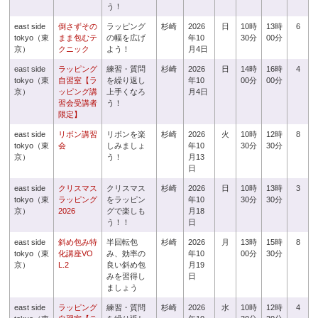
う！
east side
倒さずその
ラッピング
杉崎
2026
日
10時
13時
6
tokyo（東
まま包むテ
の幅を広げ
年10
30分
00分
京）
クニック
よう！
月4日
east side
ラッピング
練習・質問
杉崎
2026
日
14時
16時
4
tokyo（東
自習室【ラ
を繰り返し
年10
00分
00分
京）
ッピング講
上手くなろ
月4日
習会受講者
う！
限定】
east side
リボン講習
リボンを楽
杉崎
2026
火
10時
12時
8
tokyo（東
会
しみましょ
年10
30分
30分
京）
う！
月13
日
east side
クリスマス
クリスマス
杉崎
2026
日
10時
13時
3
tokyo（東
ラッピング
をラッピン
年10
30分
30分
京）
2026
グで楽しも
月18
う！！
日
east side
斜め包み特
半回転包
杉崎
2026
月
13時
15時
8
tokyo（東
化講座VO
み、効率の
年10
00分
30分
京）
L.2
良い斜め包
月19
みを習得し
日
ましょう
east side
ラッピング
練習・質問
杉崎
2026
水
10時
12時
4