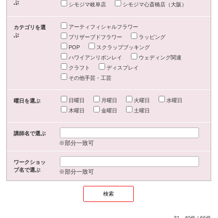
ぶ
シモジマ岐阜店
シモジマ心斎橋店（大阪）
アーティフィシャルフラワー
カテゴリを選
ぶ
プリザーブドフラワー
ラッピング
POP
スクラップブッキング
ハワイアンリボンレイ
ウェディング関連
クラフト
ディスプレイ
その他手芸・工芸
日曜日
月曜日
火曜日
水曜日
曜日を選ぶ
木曜日
金曜日
土曜日
講師名で選ぶ
※部分一致可
ワークショッ
プ名で選ぶ
※部分一致可