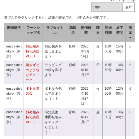
21
-
30
件 /
63
件
講習会名をクリックすると、詳細が確認でき、お申込みも可能です。
開催場所
ワークシ
サブタイト
講師
開催日
曜
開始
終了
残
ョップ名
ル
名
時
日
時間
時間
席
▼
east side t
斜め包み
斜め包みを
杉崎
2026
月
13時
15時
6
okyo（東
特化講座
楽しみまし
年9月
00分
30分
京）
VOL.1
ょう！
14日
east side t
倒さずそ
ラッピング
杉崎
2026
日
10時
13時
6
okyo（東
のまま包
の幅を広げ
年10
30分
00分
京）
むテクニ
よう！
月4日
ック
east side t
ボトル講
ボトルを包
杉崎
2026
火
10時
12時
6
okyo（東
習会
んでみまし
年10
30分
00分
京）
ょう！！
月27
日
east side t
斜め包み
時短技術・
杉崎
2026
金
10時
13時
6
okyo（東
特化講座
半回転包み
年11
30分
00分
京）
VOL.2
をマスター
月6日
しましょ
う！