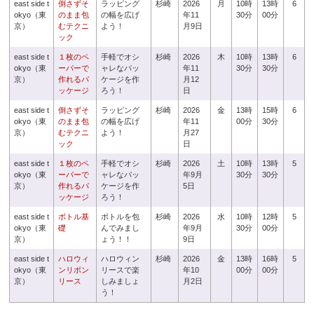
east side t
倒さずそ
ラッピング
杉崎
2026
月
10時
13時
6
okyo（東
のまま包
の幅を広げ
年11
30分
00分
京）
むテクニ
よう！
月9日
ック
east side t
１枚のペ
手軽でオシ
杉崎
2026
木
10時
13時
6
okyo（東
ーパーで
ャレなパッ
年11
30分
30分
京）
作れるパ
ケージを作
月12
ッケージ
ろう！
日
east side t
倒さずそ
ラッピング
杉崎
2026
金
13時
15時
6
okyo（東
のまま包
の幅を広げ
年11
00分
30分
京）
むテクニ
よう！
月27
ック
日
east side t
１枚のペ
手軽でオシ
杉崎
2026
土
10時
13時
5
okyo（東
ーパーで
ャレなパッ
年9月
30分
30分
京）
作れるパ
ケージを作
5日
ッケージ
ろう！
east side t
ボトル基
ボトルを包
杉崎
2026
水
10時
12時
5
okyo（東
礎
んでみまし
年9月
30分
00分
京）
ょう！！
9日
east side t
ハロウィ
ハロウィン
杉崎
2026
金
13時
16時
5
okyo（東
ンリボン
リースで楽
年10
00分
00分
京）
リース
しみましょ
月2日
う！