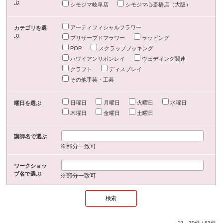
ぶ
シモジマ岐阜店
シモジマ心斎橋店（大阪）
アーティフィシャルフラワー
カテゴリを選
ぶ
プリザーブドフラワー
ラッピング
POP
スクラップブッキング
ハワイアンリボンレイ
ウェディング関連
クラフト
ディスプレイ
その他手芸・工芸
日曜日
月曜日
火曜日
水曜日
曜日を選ぶ
木曜日
金曜日
土曜日
講師名で選ぶ
※部分一致可
ワークショッ
プ名で選ぶ
※部分一致可