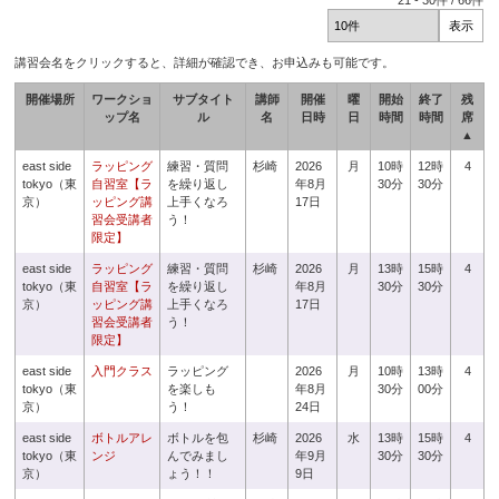
21
-
30
件 /
66
件
講習会名をクリックすると、詳細が確認でき、お申込みも可能です。
開催場所
ワークショ
サブタイト
講師
開催
曜
開始
終了
残
ップ名
ル
名
日時
日
時間
時間
席
▲
east side
ラッピング
練習・質問
杉崎
2026
月
10時
12時
4
tokyo（東
自習室【ラ
を繰り返し
年8月
30分
30分
京）
ッピング講
上手くなろ
17日
習会受講者
う！
限定】
east side
ラッピング
練習・質問
杉崎
2026
月
13時
15時
4
tokyo（東
自習室【ラ
を繰り返し
年8月
30分
30分
京）
ッピング講
上手くなろ
17日
習会受講者
う！
限定】
east side
入門クラス
ラッピング
2026
月
10時
13時
4
tokyo（東
を楽しも
年8月
30分
00分
京）
う！
24日
east side
ボトルアレ
ボトルを包
杉崎
2026
水
13時
15時
4
tokyo（東
ンジ
んでみまし
年9月
30分
30分
京）
ょう！！
9日