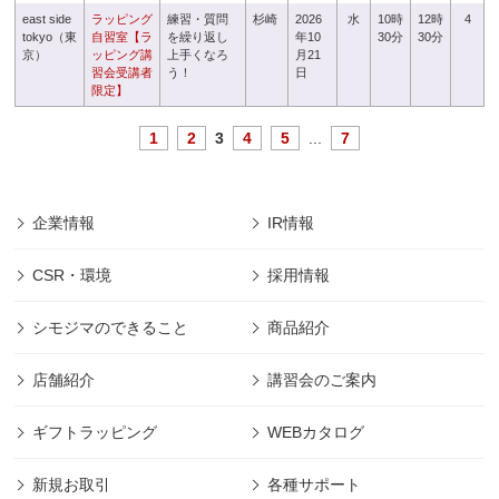
east side
ラッピング
練習・質問
杉崎
2026
水
10時
12時
4
tokyo（東
自習室【ラ
を繰り返し
年10
30分
30分
京）
ッピング講
上手くなろ
月21
習会受講者
う！
日
限定】
1
2
3
4
5
...
7
企業情報
IR情報
CSR・環境
採用情報
シモジマのできること
商品紹介
店舗紹介
講習会のご案内
ギフトラッピング
WEBカタログ
新規お取引
各種サポート