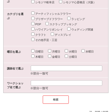
ぶ
シモジマ岐阜店
シモジマ心斎橋店（大阪）
アーティフィシャルフラワー
カテゴリを選
ぶ
プリザーブドフラワー
ラッピング
POP
スクラップブッキング
ハワイアンリボンレイ
ウェディング関連
クラフト
ディスプレイ
その他手芸・工芸
日曜日
月曜日
火曜日
水曜日
曜日を選ぶ
木曜日
金曜日
土曜日
講師名で選ぶ
※部分一致可
ワークショッ
プ名で選ぶ
※部分一致可