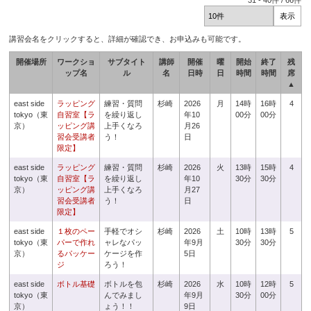
31
-
40
件 /
66
件
講習会名をクリックすると、詳細が確認でき、お申込みも可能です。
開催場所
ワークショ
サブタイト
講師
開催
曜
開始
終了
残
ップ名
ル
名
日時
日
時間
時間
席
▲
east side
ラッピング
練習・質問
杉崎
2026
月
14時
16時
4
tokyo（東
自習室【ラ
を繰り返し
年10
00分
00分
京）
ッピング講
上手くなろ
月26
習会受講者
う！
日
限定】
east side
ラッピング
練習・質問
杉崎
2026
火
13時
15時
4
tokyo（東
自習室【ラ
を繰り返し
年10
30分
30分
京）
ッピング講
上手くなろ
月27
習会受講者
う！
日
限定】
east side
１枚のペー
手軽でオシ
杉崎
2026
土
10時
13時
5
tokyo（東
パーで作れ
ャレなパッ
年9月
30分
30分
京）
るパッケー
ケージを作
5日
ジ
ろう！
east side
ボトル基礎
ボトルを包
杉崎
2026
水
10時
12時
5
tokyo（東
んでみまし
年9月
30分
00分
京）
ょう！！
9日