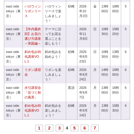
east side
ハロウィン
ハロウィン
杉崎
2026
金
13時
16時
5
tokyo（東
リボンリー
リースで楽
年10
00分
00分
京）
ス
しみましょ
月2日
う！
east side
【年内最終
テーマに沿
2026
日
10時
15時
5
tokyo（東
回】お花の
ってお花を
年11
30分
20分
京）
選び方講座
選ぶことを
月8日
～実践編～
楽しもう！
east side
斜め包み特
斜め包みを
杉崎
2026
日
10時
13時
6
tokyo（東
化講座VO
始めよう！
年8月
30分
00分
京）
L.1
23日
east side
リボン講習
リボンを楽
杉崎
2026
月
14時
16時
6
tokyo（東
会
しみましょ
年8月
00分
00分
京）
う！
24日
east side
水引講習会
黒須
2026
月
13時
16時
6
tokyo（東
「近づく秋
年9月
00分
00分
京）
の風景」
7日
east side
斜め包み特
斜め包みを
杉崎
2026
月
13時
15時
6
tokyo（東
化講座VO
楽しみまし
年9月
00分
30分
京）
L.1
ょう！
14日
1
2
3
4
5
6
7