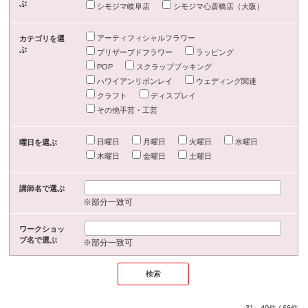
ぶ
シモジマ岐阜店
シモジマ心斎橋店（大阪）
アーティフィシャルフラワー
カテゴリを選
ぶ
プリザーブドフラワー
ラッピング
POP
スクラップブッキング
ハワイアンリボンレイ
ウェディング関連
クラフト
ディスプレイ
その他手芸・工芸
日曜日
月曜日
火曜日
水曜日
曜日を選ぶ
木曜日
金曜日
土曜日
講師名で選ぶ
※部分一致可
ワークショッ
プ名で選ぶ
※部分一致可