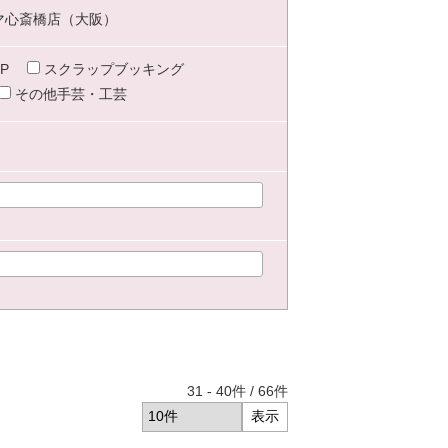
マ心斎橋店（大阪）
P
スクラップブッキング
その他手芸・工芸
31
-
40
件 /
66
件