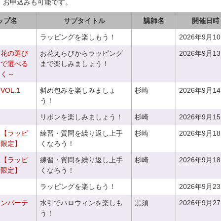
、お申込みも可能です。
ップ名
サブタイトル
講師名
開催日時
ラッピングを楽しもう！
2026年9月1
お花の選び
お花えらびからラッピング
2026年9月1
りで選べる
まで楽しみましょう！
つく～
OL.1
斜め包みを楽しみましょ
杉崎
2026年9月1
う！
リボンを楽しみましょう！
杉崎
2026年9月1
室【ラッピ
練習・質問を繰り返し上手
杉崎
2026年9月1
者限定】
くなろう！
室【ラッピ
練習・質問を繰り返し上手
杉崎
2026年9月1
者限定】
くなろう！
ラッピングを楽しもう！
2026年9月2
ィンパーテ
水引でハロウィンを楽しも
黒須
2026年9月2
う！