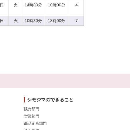
9日
火
14時00分
16時00分
4
9日
火
10時30分
13時00分
7
シモジマのできること
販売部門
営業部門
商品企画部門