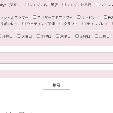
e tokyo（東京）
シモジマ名古屋店
シモジマ岐阜店
シモジ
ィシャルフラワー
プリザーブドフラワー
ラッピング
PO
リボンレイ
ウェディング関連
クラフト
ディスプレイ
月曜日
火曜日
水曜日
木曜日
金曜日
土曜日