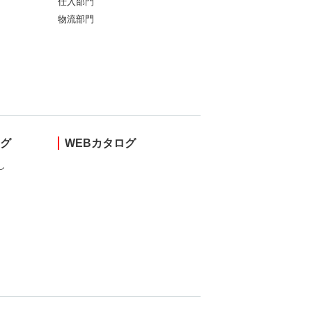
仕入部門
物流部門
ング
WEBカタログ
し