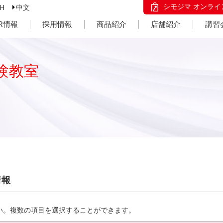
シモジマ オンライ
SH
中文
IR情報
採用情報
商品紹介
店舗紹介
講習
験教室
情報
い。複数の項目を選択することができます。