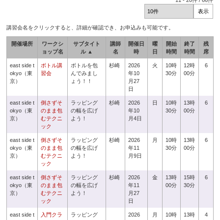
11
-
20
件 /
66
件
講習会名をクリックすると、詳細が確認でき、お申込みも可能です。
開催場所
ワークシ
サブタイト
講師
開催日
曜
開始
終了
残
ョップ名
ル ▲
名
時
日
時間
時間
席
east side t
ボトル講
ボトルを包
杉崎
2026
火
10時
12時
6
okyo（東
習会
んでみまし
年10
30分
00分
京）
ょう！！
月27
日
east side t
倒さずそ
ラッピング
杉崎
2026
日
10時
13時
6
okyo（東
のまま包
の幅を広げ
年10
30分
00分
京）
むテクニ
よう！
月4日
ック
east side t
倒さずそ
ラッピング
杉崎
2026
月
10時
13時
6
okyo（東
のまま包
の幅を広げ
年11
30分
00分
京）
むテクニ
よう！
月9日
ック
east side t
倒さずそ
ラッピング
杉崎
2026
金
13時
15時
6
okyo（東
のまま包
の幅を広げ
年11
00分
30分
京）
むテクニ
よう！
月27
ック
日
east side t
入門クラ
ラッピング
2026
月
10時
13時
4