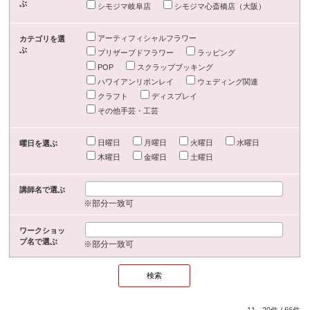
ぶ
シモジマ岐阜店
シモジマ心斎橋店（大阪）
アーティフィシャルフラワー
カテゴリを選
ぶ
プリザーブドフラワー
ラッピング
POP
スクラップブッキング
ハワイアンリボンレイ
ウェディング関連
クラフト
ディスプレイ
その他手芸・工芸
日曜日
月曜日
火曜日
水曜日
曜日を選ぶ
木曜日
金曜日
土曜日
講師名で選ぶ
※部分一致可
ワークショッ
プ名で選ぶ
※部分一致可