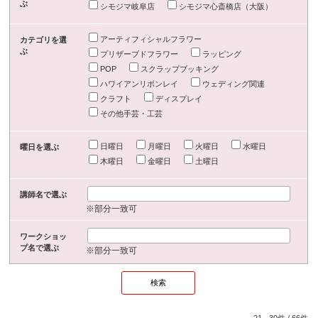
ぶ
シモジマ岐阜店
シモジマ心斎橋店（大阪）
アーティフィシャルフラワー
カテゴリを選
ぶ
プリザーブドフラワー
ラッピング
POP
スクラップブッキング
ハワイアンリボンレイ
ウェディング関連
クラフト
ディスプレイ
その他手芸・工芸
日曜日
月曜日
火曜日
水曜日
曜日を選ぶ
木曜日
金曜日
土曜日
講師名で選ぶ
※部分一致可
ワークショッ
プ名で選ぶ
※部分一致可