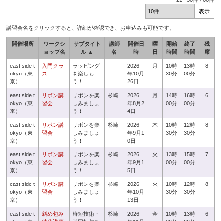
21
-
30
件 /
66
件
講習会名をクリックすると、詳細が確認でき、お申込みも可能です。
開催場所
ワークシ
サブタイト
講師
開催日
曜
開始
終了
残
ョップ名
ル ▲
名
時
日
時間
時間
席
east side t
入門クラ
ラッピング
2026
月
10時
13時
8
okyo（東
ス
を楽しも
年10月
30分
00分
京）
う！
26日
east side t
リボン講
リボンを楽
杉崎
2026
月
14時
16時
6
okyo（東
習会
しみましょ
年8月2
00分
00分
京）
う！
4日
east side t
リボン講
リボンを楽
杉崎
2026
木
10時
12時
8
okyo（東
習会
しみましょ
年9月1
30分
30分
京）
う！
0日
east side t
リボン講
リボンを楽
杉崎
2026
火
13時
15時
7
okyo（東
習会
しみましょ
年9月1
00分
00分
京）
う！
5日
east side t
リボン講
リボンを楽
杉崎
2026
火
10時
12時
8
okyo（東
習会
しみましょ
年10月
30分
30分
京）
う！
13日
east side t
斜め包み
時短技術・
杉崎
2026
金
10時
13時
6