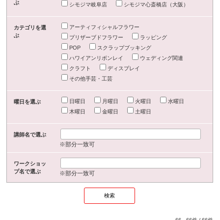
ぶ
シモジマ岐阜店
シモジマ心斎橋店（大阪）
アーティフィシャルフラワー
カテゴリを選
ぶ
プリザーブドフラワー
ラッピング
POP
スクラップブッキング
ハワイアンリボンレイ
ウェディング関連
クラフト
ディスプレイ
その他手芸・工芸
日曜日
月曜日
火曜日
水曜日
曜日を選ぶ
木曜日
金曜日
土曜日
講師名で選ぶ
※部分一致可
ワークショッ
プ名で選ぶ
※部分一致可