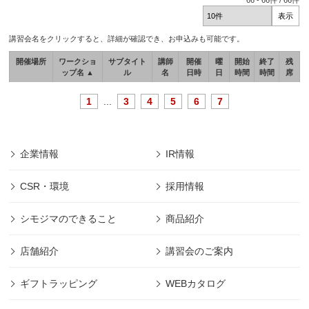
66
-
66
件 /
66
件
講習会名をクリックすると、詳細が確認でき、お申込みも可能です。
開催場所
ワークショ
サブタイト
講師
開催
曜
開始
終了
残
ップ名 ▲
ル
名
日時
日
時間
時間
席
1
...
3
4
5
6
7
企業情報
IR情報
CSR・環境
採用情報
シモジマのできること
商品紹介
店舗紹介
講習会のご案内
ギフトラッピング
WEBカタログ