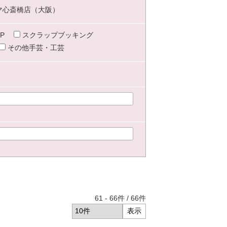
マ心斎橋店（大阪）
P
スクラップブッキング
その他手芸・工芸
61
-
66
件 /
66
件