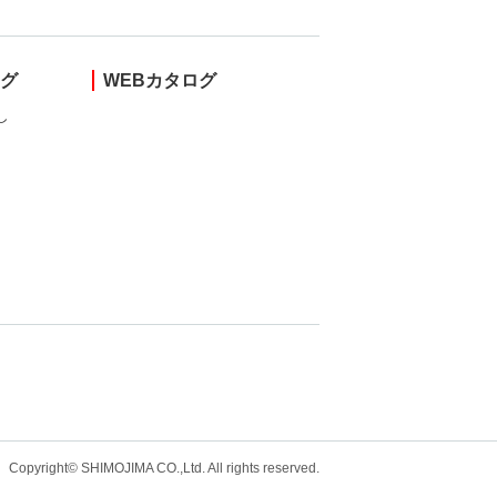
ング
WEBカタログ
し
Copyright© SHIMOJIMA CO.,Ltd. All rights
reserved.