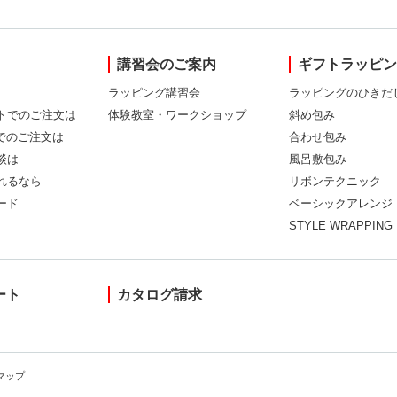
講習会のご案内
ギフトラッピ
ラッピング講習会
ラッピングのひきだ
トでのご注文は
体験教室・ワークショップ
斜め包み
Xでのご注文は
合わせ包み
談は
風呂敷包み
れるなら
リボンテクニック
ード
ベーシックアレンジ
STYLE WRAPPING
ート
カタログ請求
マップ