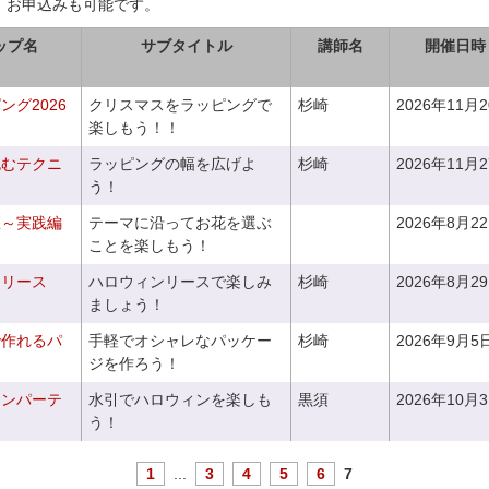
、お申込みも可能です。
ップ名
サブタイトル
講師名
開催日時
グ2026
クリスマスをラッピングで
杉崎
2026年11月
楽しもう！！
包むテクニ
ラッピングの幅を広げよ
杉崎
2026年11月
う！
座～実践編
テーマに沿ってお花を選ぶ
2026年8月2
ことを楽しもう！
ンリース
ハロウィンリースで楽しみ
杉崎
2026年8月2
ましょう！
で作れるパ
手軽でオシャレなパッケー
杉崎
2026年9月5
ジを作ろう！
ィンパーテ
水引でハロウィンを楽しも
黒須
2026年10月
う！
1
...
3
4
5
6
7