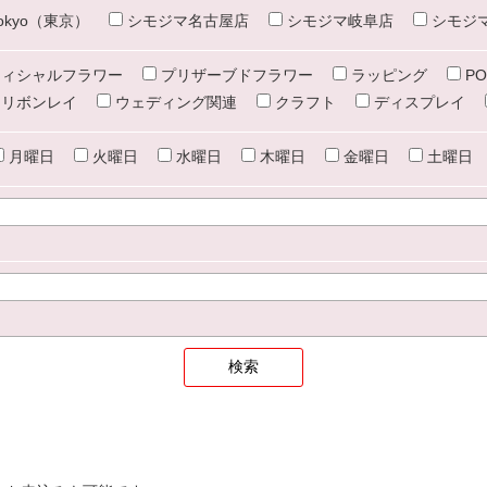
e tokyo（東京）
シモジマ名古屋店
シモジマ岐阜店
シモジ
ィシャルフラワー
プリザーブドフラワー
ラッピング
PO
リボンレイ
ウェディング関連
クラフト
ディスプレイ
月曜日
火曜日
水曜日
木曜日
金曜日
土曜日