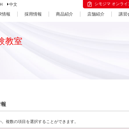
シモジマ オンライ
SH
中文
IR情報
採用情報
商品紹介
店舗紹介
講習
験教室
情報
い。複数の項目を選択することができます。