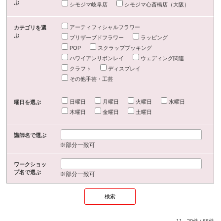
ぶ
シモジマ岐阜店
シモジマ心斎橋店（大阪）
アーティフィシャルフラワー
カテゴリを選
ぶ
プリザーブドフラワー
ラッピング
POP
スクラップブッキング
ハワイアンリボンレイ
ウェディング関連
クラフト
ディスプレイ
その他手芸・工芸
日曜日
月曜日
火曜日
水曜日
曜日を選ぶ
木曜日
金曜日
土曜日
講師名で選ぶ
※部分一致可
ワークショッ
プ名で選ぶ
※部分一致可