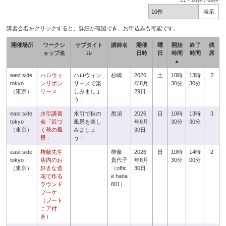
11
-
20
件 /
66
件
講習会名をクリックすると、詳細が確認でき、お申込みも可能です。
開催場所
ワークシ
サブタイト
講師名
開催
曜
開始
終了
残
ョップ名
ル
日時
日
時間
時間
席
▲
east side
ハロウィ
ハロウィン
杉崎
2026
土
10時
13時
2
tokyo
ンリボン
リースで楽
年8月
30分
30分
（東京）
リース
しみましょ
29日
う！
east side
水引講習
水引で秋の
黒須
2026
日
10時
13時
3
tokyo
会「近づ
風景を楽し
年8月
30分
30分
（東京）
く秋の風
みましょ
30日
景」
う！
east side
権藤先生
権藤
2026
日
10時
14時
2
tokyo
店内のお
貴代子
年8月
30分
00分
（東京）
好きな造
（offic
30日
花で作る
e hana
ラウンド
801）
ブーケ
（ブート
ニア付
き）