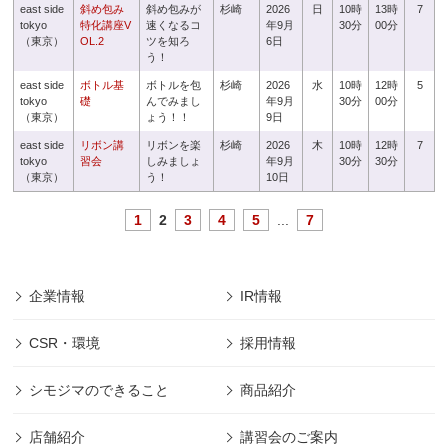
east side
斜め包み
斜め包みが
杉崎
2026
日
10時
13時
7
tokyo
特化講座V
速くなるコ
年9月
30分
00分
（東京）
OL.2
ツを知ろ
6日
う！
east side
ボトル基
ボトルを包
杉崎
2026
水
10時
12時
5
tokyo
礎
んでみまし
年9月
30分
00分
（東京）
ょう！！
9日
east side
リボン講
リボンを楽
杉崎
2026
木
10時
12時
7
tokyo
習会
しみましょ
年9月
30分
30分
（東京）
う！
10日
1
2
3
4
5
...
7
企業情報
IR情報
CSR・環境
採用情報
シモジマのできること
商品紹介
店舗紹介
講習会のご案内