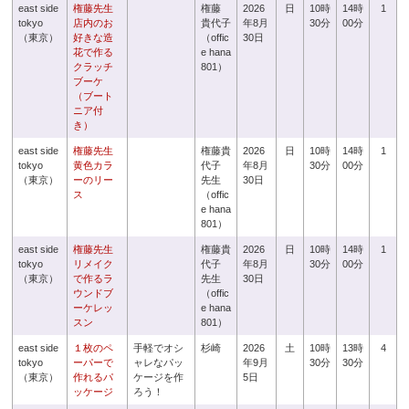
east side
権藤先生
権藤
2026
日
10時
14時
1
tokyo
店内のお
貴代子
年8月
30分
00分
（東京）
好きな造
（offic
30日
花で作る
e hana
クラッチ
801）
ブーケ
（ブート
ニア付
き）
east side
権藤先生
権藤貴
2026
日
10時
14時
1
tokyo
黄色カラ
代子
年8月
30分
00分
（東京）
ーのリー
先生
30日
ス
（offic
e hana
801）
east side
権藤先生
権藤貴
2026
日
10時
14時
1
tokyo
リメイク
代子
年8月
30分
00分
（東京）
で作るラ
先生
30日
ウンドブ
（offic
ーケレッ
e hana
スン
801）
east side
１枚のペ
手軽でオシ
杉崎
2026
土
10時
13時
4
tokyo
ーパーで
ャレなパッ
年9月
30分
30分
（東京）
作れるパ
ケージを作
5日
ッケージ
ろう！