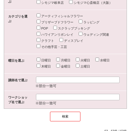
ぶ
シモジマ岐阜店
シモジマ心斎橋店（大阪）
アーティフィシャルフラワー
カテゴリを選
ぶ
プリザーブドフラワー
ラッピング
POP
スクラップブッキング
ハワイアンリボンレイ
ウェディング関連
クラフト
ディスプレイ
その他手芸・工芸
日曜日
月曜日
火曜日
水曜日
曜日を選ぶ
木曜日
金曜日
土曜日
講師名で選ぶ
※部分一致可
ワークショッ
プ名で選ぶ
※部分一致可