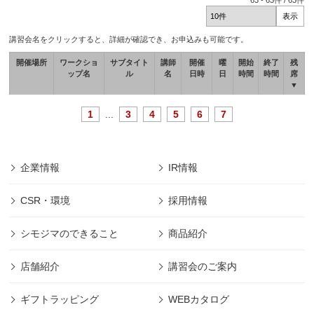
63
-
63
件 /
63
件
講習会名をクリックすると、詳細が確認でき、お申込みも可能です。
開催場所
ワークショ
サブタイト
講師
開催
曜
開始
終了
残
ップ名
ル
名
日時
日
時間
時間
席
▼
1
...
3
4
5
6
7
企業情報
IR情報
CSR・環境
採用情報
シモジマのできること
商品紹介
店舗紹介
講習会のご案内
ギフトラッピング
WEBカタログ