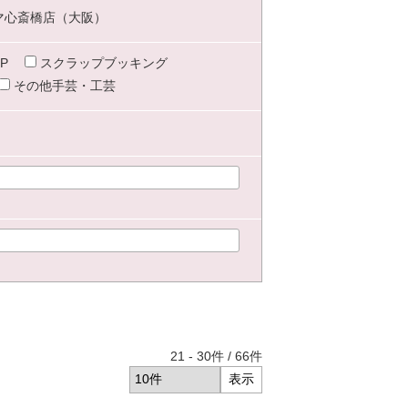
マ心斎橋店（大阪）
P
スクラップブッキング
その他手芸・工芸
21
-
30
件 /
66
件