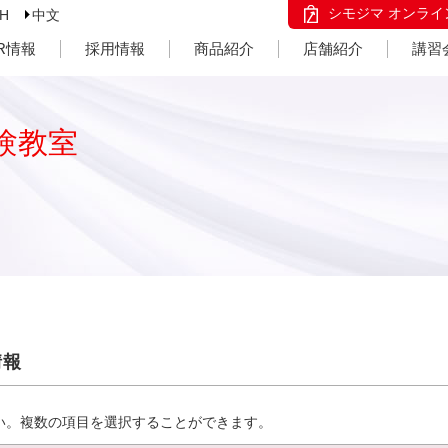
シモジマ オンライ
SH
中文
IR情報
採用情報
商品紹介
店舗紹介
講習
験教室
情報
い。複数の項目を選択することができます。