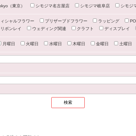
e tokyo（東京）
シモジマ名古屋店
シモジマ岐阜店
シモジ
ィシャルフラワー
プリザーブドフラワー
ラッピング
PO
リボンレイ
ウェディング関連
クラフト
ディスプレイ
月曜日
火曜日
水曜日
木曜日
金曜日
土曜日