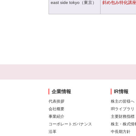
east side tokyo（東京）
斜め包み特化講座V
企業情報
IR情報
代表挨拶
株主の皆様へ
会社概要
IRライブラリ
事業紹介
主要財務指標
コーポレートガバナンス
株主・株式情
沿革
中長期方針