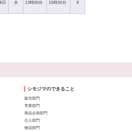
28日
水
13時00分
15時30分
8
シモジマのできること
販売部門
営業部門
商品企画部門
仕入部門
物流部門