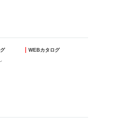
ング
WEBカタログ
し