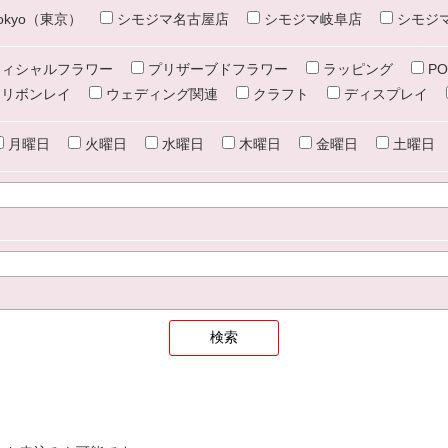
e tokyo（東京）
シモジマ名古屋店
シモジマ岐阜店
シモジ
ィシャルフラワー
プリザーブドフラワー
ラッピング
PO
リボンレイ
ウェディング関連
クラフト
ディスプレイ
月曜日
火曜日
水曜日
木曜日
金曜日
土曜日