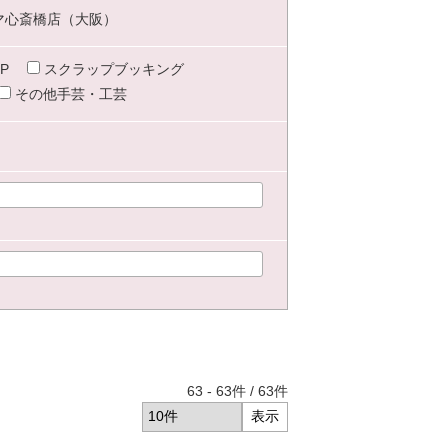
マ心斎橋店（大阪）
P
スクラップブッキング
その他手芸・工芸
63
-
63
件 /
63
件