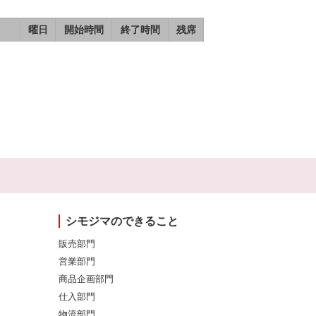
曜日
開始時間
終了時間
残席
シモジマのできること
販売部門
営業部門
商品企画部門
仕入部門
物流部門