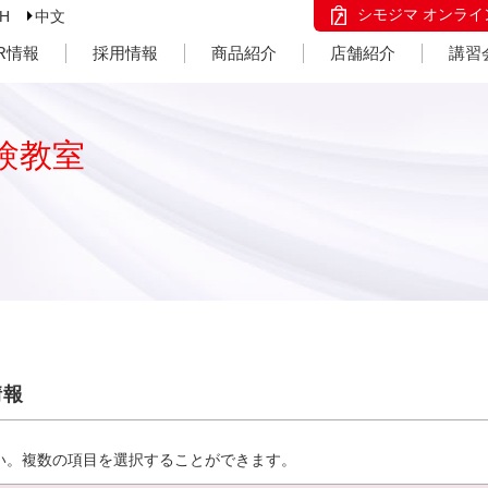
シモジマ オンライ
SH
中文
IR情報
採用情報
商品紹介
店舗紹介
講習
験教室
情報
い。複数の項目を選択することができます。