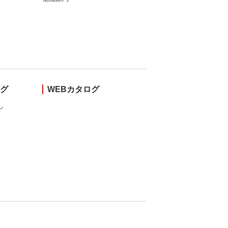
ング
WEBカタログ
し