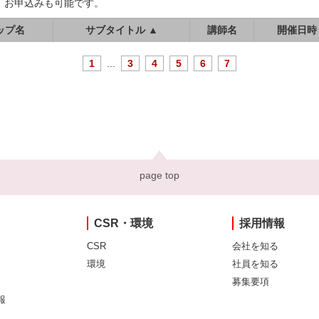
、お申込みも可能です。
ップ名
サブタイトル ▲
講師名
開催日時
1
...
3
4
5
6
7
page top
CSR・環境
採用情報
CSR
会社を知る
環境
社員を知る
募集要項
報