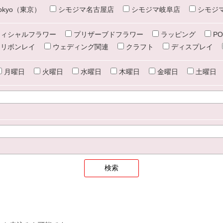
e tokyo（東京）
シモジマ名古屋店
シモジマ岐阜店
シモジ
ィシャルフラワー
プリザーブドフラワー
ラッピング
PO
リボンレイ
ウェディング関連
クラフト
ディスプレイ
月曜日
火曜日
水曜日
木曜日
金曜日
土曜日