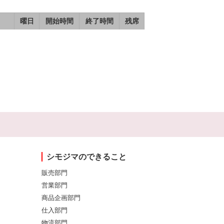
曜日
開始時間
終了時間
残席
シモジマのできること
販売部門
営業部門
商品企画部門
仕入部門
物流部門