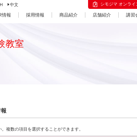
シモジマ オンライ
SH
中文
IR情報
採用情報
商品紹介
店舗紹介
講習
験教室
情報
い。複数の項目を選択することができます。