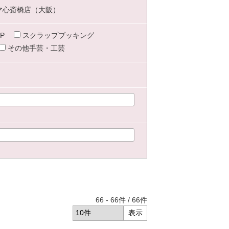
マ心斎橋店（大阪）
P
スクラップブッキング
その他手芸・工芸
66
-
66
件 /
66
件