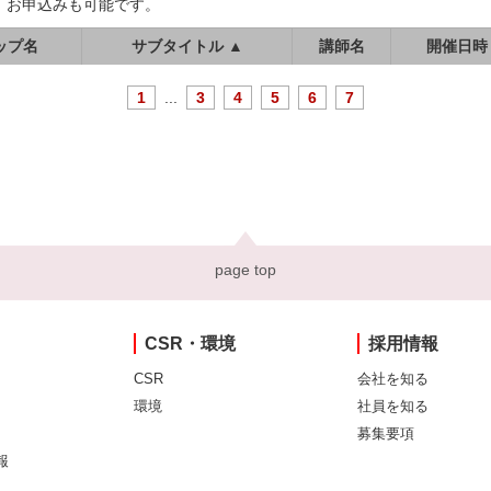
、お申込みも可能です。
ップ名
サブタイトル ▲
講師名
開催日時
1
...
3
4
5
6
7
page top
CSR・環境
採用情報
CSR
会社を知る
環境
社員を知る
募集要項
報