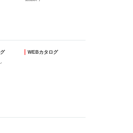
ング
WEBカタログ
し