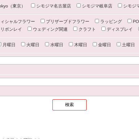
e tokyo（東京）
シモジマ名古屋店
シモジマ岐阜店
シモジ
ィシャルフラワー
プリザーブドフラワー
ラッピング
PO
リボンレイ
ウェディング関連
クラフト
ディスプレイ
月曜日
火曜日
水曜日
木曜日
金曜日
土曜日