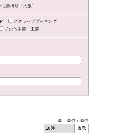
マ心斎橋店（大阪）
P
スクラップブッキング
その他手芸・工芸
63
-
63
件 /
63
件