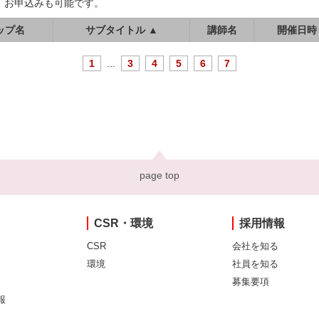
、お申込みも可能です。
ップ名
サブタイトル ▲
講師名
開催日時
1
...
3
4
5
6
7
page top
CSR・環境
採用情報
CSR
会社を知る
環境
社員を知る
募集要項
報