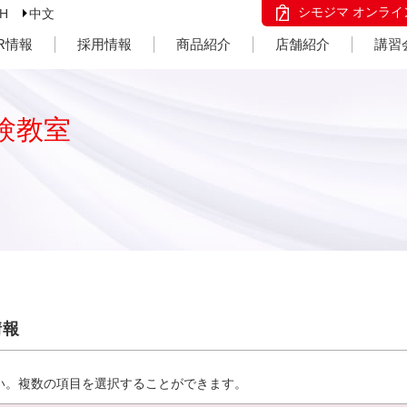
シモジマ オンライ
SH
中文
IR情報
採用情報
商品紹介
店舗紹介
講習
験教室
情報
い。複数の項目を選択することができます。