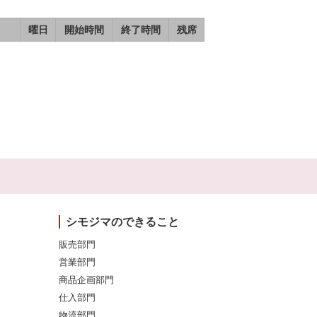
曜日
開始時間
終了時間
残席
シモジマのできること
販売部門
営業部門
商品企画部門
仕入部門
物流部門