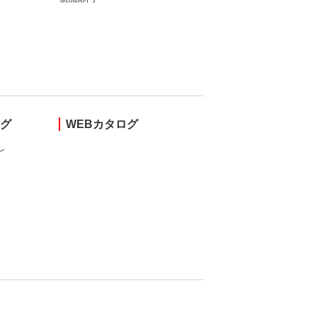
ング
WEBカタログ
し