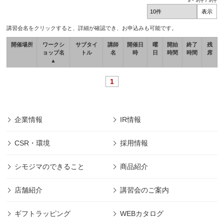
9
-
9
件 /
9
件
講習会名をクリックすると、詳細が確認でき、お申込みも可能です。
開催場所
ワークシ
サブタイ
講師
開催日
曜
開始
終了
残
ョップ名
トル
名
時
日
時間
時間
席
▲
1
企業情報
IR情報
CSR・環境
採用情報
シモジマのできること
商品紹介
店舗紹介
講習会のご案内
ギフトラッピング
WEBカタログ