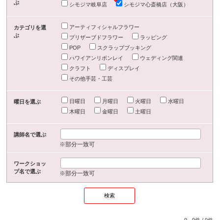
ぶ
シモジマ岐阜店
シモジマ心斎橋店（大阪）
アーティフィシャルフラワー
カテゴリを選
ぶ
プリザーブドフラワー
ラッピング
POP
スクラップブッキング
ハワイアンリボンレイ
ウェディング関連
クラフト
ディスプレイ
その他手芸・工芸
日曜日
月曜日
火曜日
水曜日
曜日を選ぶ
木曜日
金曜日
土曜日
講師名で選ぶ
※部分一致可
ワークショッ
プ名で選ぶ
※部分一致可