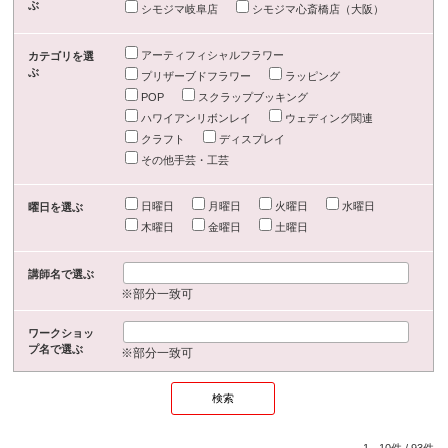
ぶ
シモジマ岐阜店
シモジマ心斎橋店（大阪）
アーティフィシャルフラワー
カテゴリを選
ぶ
プリザーブドフラワー
ラッピング
POP
スクラップブッキング
ハワイアンリボンレイ
ウェディング関連
クラフト
ディスプレイ
その他手芸・工芸
日曜日
月曜日
火曜日
水曜日
曜日を選ぶ
木曜日
金曜日
土曜日
講師名で選ぶ
※部分一致可
ワークショッ
プ名で選ぶ
※部分一致可