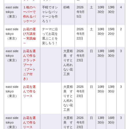
east side
１枚のペ
手軽でオシ
杉崎
2026
土
10時
13時
4
tokyo
ーパーで
ャレなパッ
年9月
30分
30分
（東京）
作れるパ
ケージを作
5日
ッケージ
ろう！
east side
お花の選
テーマに沿
2026
土
10時
15時
2
tokyo
び方講座
ってお花を
年8月
30分
20分
（東京）
～実践編
選ぶことを
22日
～
楽しもう！
east side
お花を選
大貫裕
2026
日
13時
16時
3
tokyo
んで作る
美 す
年8月
30分
30分
（東京）
クラッチ
りすと
23日
ブーケ
ん枯れ
（ブート
ない花
ニア付
工房
き）
east side
お花を選
大貫裕
2026
日
10時
13時
3
tokyo
んで作る
美 す
年8月
30分
30分
（東京）
リース
りすと
23日
ん枯れ
ない花
工房
east side
お花を選
大貫裕
2026
日
13時
16時
3
tokyo
んで作る
美 す
年8月
30分
30分
（東京）
リース
りすと
23日