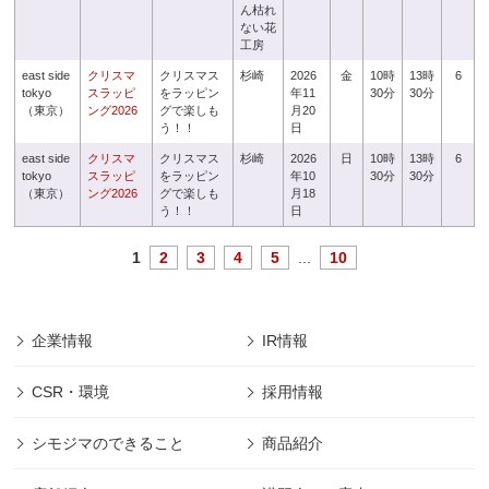
ん枯れ
ない花
工房
east side
クリスマ
クリスマス
杉崎
2026
金
10時
13時
6
tokyo
スラッピ
をラッピン
年11
30分
30分
（東京）
ング2026
グで楽しも
月20
う！！
日
east side
クリスマ
クリスマス
杉崎
2026
日
10時
13時
6
tokyo
スラッピ
をラッピン
年10
30分
30分
（東京）
ング2026
グで楽しも
月18
う！！
日
1
2
3
4
5
...
10
企業情報
IR情報
CSR・環境
採用情報
シモジマのできること
商品紹介