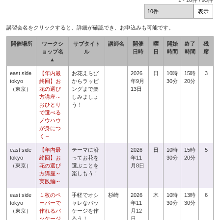
1
-
10
件 /
93
件
講習会名をクリックすると、詳細が確認でき、お申込みも可能です。
開催場所
ワークシ
サブタイト
講師名
開催
曜
開始
終了
残
ョップ名
ル
日時
日
時間
時間
席
▲
east side
【年内最
お花えらび
2026
日
10時
15時
3
tokyo
終回】お
からラッピ
年9月
30分
20分
（東京）
花の選び
ングまで楽
13日
方講座～
しみましょ
おひとり
う！
で選べる
ノウハウ
が身につ
く～
east side
【年内最
テーマに沿
2026
日
10時
15時
5
tokyo
終回】お
ってお花を
年11
30分
20分
（東京）
花の選び
選ぶことを
月8日
方講座～
楽しもう！
実践編～
east side
１枚のペ
手軽でオシ
杉崎
2026
木
10時
13時
6
tokyo
ーパーで
ャレなパッ
年11
30分
30分
（東京）
作れるパ
ケージを作
月12
ッケージ
ろう！
日