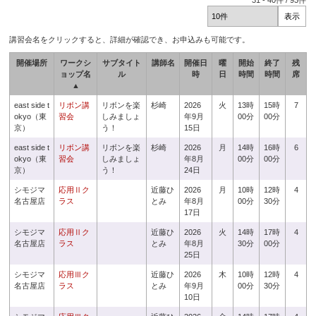
31
-
40
件 /
93
件
講習会名をクリックすると、詳細が確認でき、お申込みも可能です。
開催場所
ワークシ
サブタイト
講師名
開催日
曜
開始
終了
残
ョップ名
ル
時
日
時間
時間
席
▲
east side t
リボン講
リボンを楽
杉崎
2026
火
13時
15時
7
okyo（東
習会
しみましょ
年9月
00分
00分
京）
う！
15日
east side t
リボン講
リボンを楽
杉崎
2026
月
14時
16時
6
okyo（東
習会
しみましょ
年8月
00分
00分
京）
う！
24日
シモジマ
応用Ⅱク
近藤ひ
2026
月
10時
12時
4
名古屋店
ラス
とみ
年8月
00分
30分
17日
シモジマ
応用Ⅱク
近藤ひ
2026
火
14時
17時
4
名古屋店
ラス
とみ
年8月
30分
00分
25日
シモジマ
応用Ⅲク
近藤ひ
2026
木
10時
12時
4
名古屋店
ラス
とみ
年9月
00分
30分
10日