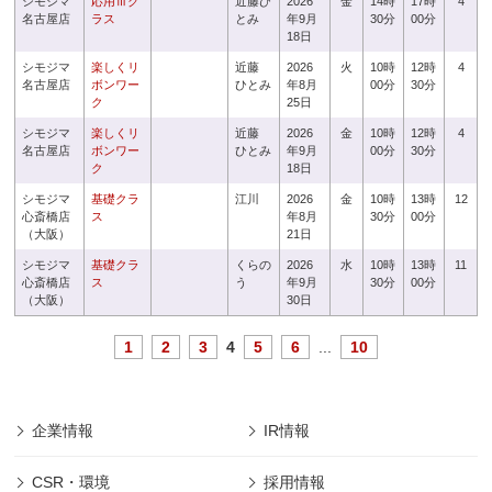
シモジマ
応用Ⅲク
近藤ひ
2026
金
14時
17時
4
名古屋店
ラス
とみ
年9月
30分
00分
18日
シモジマ
楽しくリ
近藤
2026
火
10時
12時
4
名古屋店
ボンワー
ひとみ
年8月
00分
30分
ク
25日
シモジマ
楽しくリ
近藤
2026
金
10時
12時
4
名古屋店
ボンワー
ひとみ
年9月
00分
30分
ク
18日
シモジマ
基礎クラ
江川
2026
金
10時
13時
12
心斎橋店
ス
年8月
30分
00分
（大阪）
21日
シモジマ
基礎クラ
くらの
2026
水
10時
13時
11
心斎橋店
ス
う
年9月
30分
00分
（大阪）
30日
1
2
3
4
5
6
...
10
企業情報
IR情報
CSR・環境
採用情報