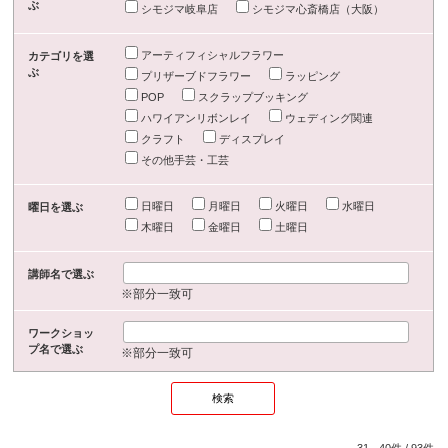
ぶ
シモジマ岐阜店
シモジマ心斎橋店（大阪）
アーティフィシャルフラワー
カテゴリを選
ぶ
プリザーブドフラワー
ラッピング
POP
スクラップブッキング
ハワイアンリボンレイ
ウェディング関連
クラフト
ディスプレイ
その他手芸・工芸
日曜日
月曜日
火曜日
水曜日
曜日を選ぶ
木曜日
金曜日
土曜日
講師名で選ぶ
※部分一致可
ワークショッ
プ名で選ぶ
※部分一致可