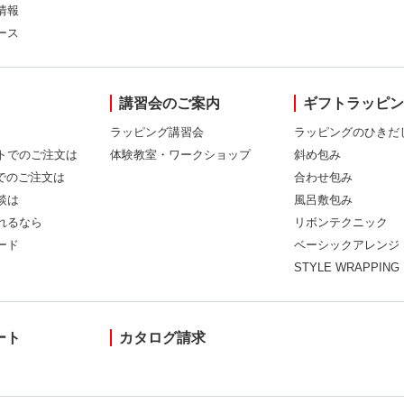
情報
ース
講習会のご案内
ギフトラッピ
ラッピング講習会
ラッピングのひきだ
トでのご注文は
体験教室・ワークショップ
斜め包み
Xでのご注文は
合わせ包み
談は
風呂敷包み
れるなら
リボンテクニック
ード
ベーシックアレンジ
STYLE WRAPPING
ート
カタログ請求