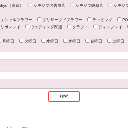
e tokyo（東京）
シモジマ名古屋店
シモジマ岐阜店
シモジ
ィシャルフラワー
プリザーブドフラワー
ラッピング
PO
リボンレイ
ウェディング関連
クラフト
ディスプレイ
月曜日
火曜日
水曜日
木曜日
金曜日
土曜日