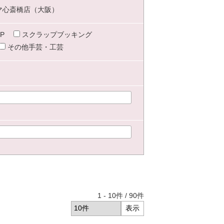
マ心斎橋店（大阪）
P
スクラップブッキング
その他手芸・工芸
1
-
10
件 /
90
件