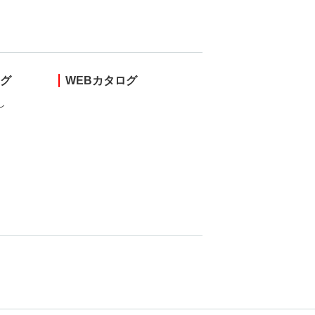
ング
WEBカタログ
し