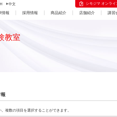
シモジマ オンライ
SH
中文
IR情報
採用情報
商品紹介
店舗紹介
講習
験教室
情報
い。複数の項目を選択することができます。