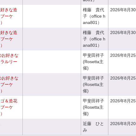
お好きな造
権藤 貴代
2026年8月3
チブーケ
子（office h
き）
ana801）
お好きな造
権藤 貴代
2026年8月3
チブーケ
子（office h
き）
ana801）
のお好きな
甲斐田祥子
2026年8月2
ュラルリー
(Rosetta主
催)
のお好きな
甲斐田祥子
2026年8月2
スブーケ
(Rosetta主
き）
催)
カゴ＆造花
甲斐田祥子
2026年8月2
クブーケ
(Rosetta主
き）
催)
座
近藤 ひと
2026年8月2
み