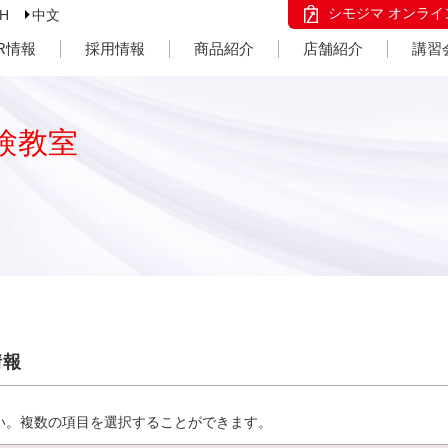
シモジマ オンライ
SH
中文
IR情報
採用情報
商品紹介
店舗紹介
講習
験教室
情報
い。複数の項目を選択することができます。