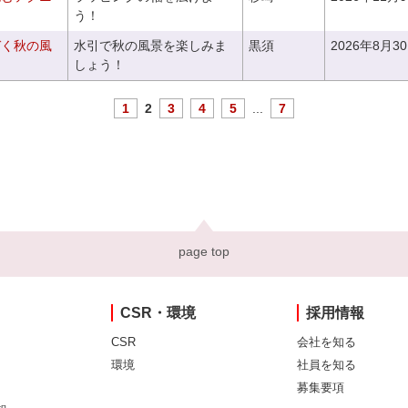
う！
づく秋の風
水引で秋の風景を楽しみま
黒須
2026年8月3
しょう！
1
2
3
4
5
...
7
page top
CSR・環境
採用情報
CSR
会社を知る
環境
社員を知る
募集要項