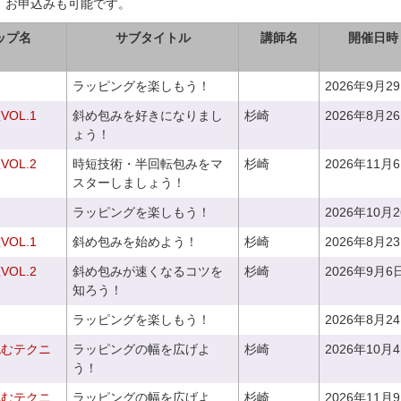
、お申込みも可能です。
ップ名
サブタイトル
講師名
開催日時
ラッピングを楽しもう！
2026年9月2
OL.1
斜め包みを好きになりまし
杉崎
2026年8月2
ょう！
OL.2
時短技術・半回転包みをマ
杉崎
2026年11月
スターしましょう！
ラッピングを楽しもう！
2026年10月
OL.1
斜め包みを始めよう！
杉崎
2026年8月2
OL.2
斜め包みが速くなるコツを
杉崎
2026年9月6
知ろう！
ラッピングを楽しもう！
2026年8月2
包むテクニ
ラッピングの幅を広げよ
杉崎
2026年10月
う！
包むテクニ
ラッピングの幅を広げよ
杉崎
2026年11月