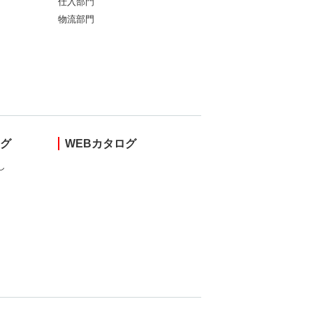
仕入部門
物流部門
ング
WEBカタログ
し