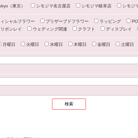
e tokyo（東京）
シモジマ名古屋店
シモジマ岐阜店
シモジ
ィシャルフラワー
プリザーブドフラワー
ラッピング
PO
リボンレイ
ウェディング関連
クラフト
ディスプレイ
月曜日
火曜日
水曜日
木曜日
金曜日
土曜日