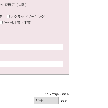
マ心斎橋店（大阪）
P
スクラップブッキング
その他手芸・工芸
11
-
20
件 /
66
件