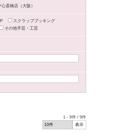
マ心斎橋店（大阪）
P
スクラップブッキング
その他手芸・工芸
1
-
9
件 /
9
件