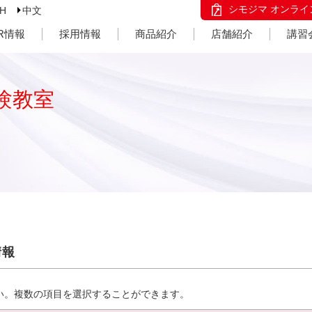
シモジマ オンライ
SH
中文
IR情報
採用情報
商品紹介
店舗紹介
講習
験教室
情報
い。複数の項目を選択することができます。