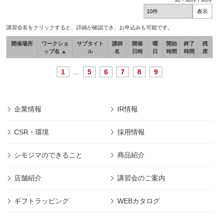
90
-
90
件 /
90
件
講習会名をクリックすると、詳細が確認でき、お申込みも可能です。
開催場所
ワークショ
サブタイト
講師
開催
曜
開始
終了
残
ップ名 ▲
ル
名
日時
日
時間
時間
席
1
...
5
6
7
8
9
企業情報
IR情報
CSR・環境
採用情報
シモジマのできること
商品紹介
店舗紹介
講習会のご案内
ギフトラッピング
WEBカタログ