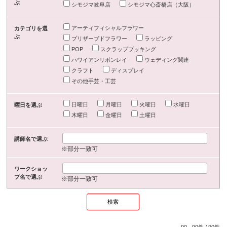
ぶ
シモジマ岐阜店
シモジマ心斎橋店（大阪）
アーティフィシャルフラワー
カテゴリを選
ぶ
プリザーブドフラワー
ラッピング
POP
スクラップブッキング
ハワイアンリボンレイ
ウェディング関連
クラフト
ディスプレイ
その他手芸・工芸
日曜日
月曜日
火曜日
水曜日
曜日を選ぶ
木曜日
金曜日
土曜日
講師名で選ぶ
※部分一致可
ワークショッ
プ名で選ぶ
※部分一致可