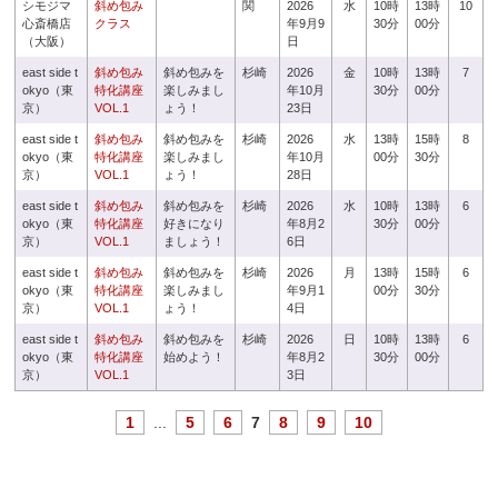
シモジマ
斜め包み
関
2026
水
10時
13時
10
心斎橋店
クラス
年9月9
30分
00分
（大阪）
日
east side t
斜め包み
斜め包みを
杉崎
2026
金
10時
13時
7
okyo（東
特化講座
楽しみまし
年10月
30分
00分
京）
VOL.1
ょう！
23日
east side t
斜め包み
斜め包みを
杉崎
2026
水
13時
15時
8
okyo（東
特化講座
楽しみまし
年10月
00分
30分
京）
VOL.1
ょう！
28日
east side t
斜め包み
斜め包みを
杉崎
2026
水
10時
13時
6
okyo（東
特化講座
好きになり
年8月2
30分
00分
京）
VOL.1
ましょう！
6日
east side t
斜め包み
斜め包みを
杉崎
2026
月
13時
15時
6
okyo（東
特化講座
楽しみまし
年9月1
00分
30分
京）
VOL.1
ょう！
4日
east side t
斜め包み
斜め包みを
杉崎
2026
日
10時
13時
6
okyo（東
特化講座
始めよう！
年8月2
30分
00分
京）
VOL.1
3日
1
...
5
6
7
8
9
10