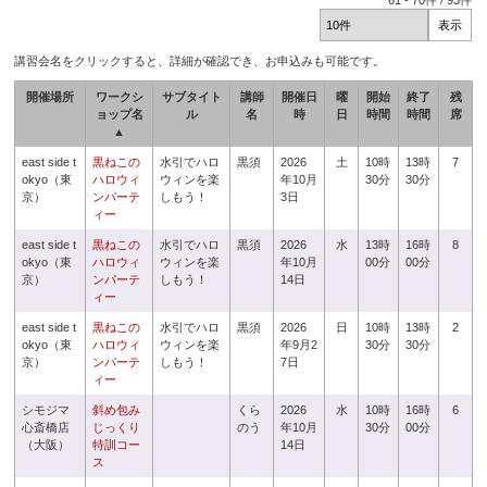
61
-
70
件 /
93
件
講習会名をクリックすると、詳細が確認でき、お申込みも可能です。
開催場所
ワークシ
サブタイト
講師
開催日
曜
開始
終了
残
ョップ名
ル
名
時
日
時間
時間
席
▲
east side t
黒ねこの
水引でハロ
黒須
2026
土
10時
13時
7
okyo（東
ハロウィ
ウィンを楽
年10月
30分
30分
京）
ンパーテ
しもう！
3日
ィー
east side t
黒ねこの
水引でハロ
黒須
2026
水
13時
16時
8
okyo（東
ハロウィ
ウィンを楽
年10月
00分
00分
京）
ンパーテ
しもう！
14日
ィー
east side t
黒ねこの
水引でハロ
黒須
2026
日
10時
13時
2
okyo（東
ハロウィ
ウィンを楽
年9月2
30分
30分
京）
ンパーテ
しもう！
7日
ィー
シモジマ
斜め包み
くら
2026
水
10時
16時
6
心斎橋店
じっくり
のう
年10月
30分
00分
（大阪）
特訓コー
14日
ス