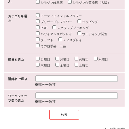
ぶ
シモジマ岐阜店
シモジマ心斎橋店（大阪）
アーティフィシャルフラワー
カテゴリを選
ぶ
プリザーブドフラワー
ラッピング
POP
スクラップブッキング
ハワイアンリボンレイ
ウェディング関連
クラフト
ディスプレイ
その他手芸・工芸
日曜日
月曜日
火曜日
水曜日
曜日を選ぶ
木曜日
金曜日
土曜日
講師名で選ぶ
※部分一致可
ワークショッ
プ名で選ぶ
※部分一致可