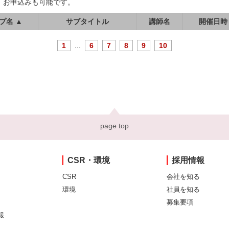
、お申込みも可能です。
プ名 ▲
サブタイトル
講師名
開催日時
1
...
6
7
8
9
10
page top
CSR・環境
採用情報
CSR
会社を知る
環境
社員を知る
募集要項
報