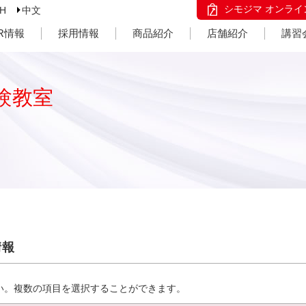
シモジマ オンライ
SH
中文
IR情報
採用情報
商品紹介
店舗紹介
講習
験教室
情報
い。複数の項目を選択することができます。