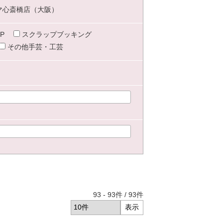
マ心斎橋店（大阪）
P
スクラップブッキング
その他手芸・工芸
93
-
93
件 /
93
件