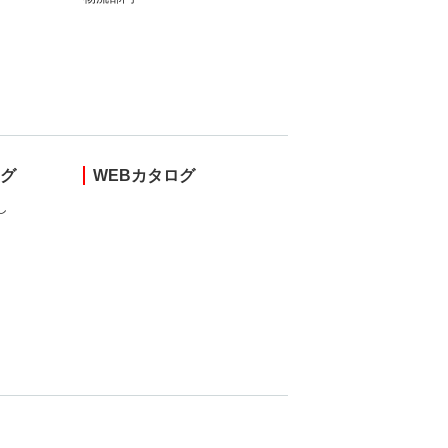
ング
WEBカタログ
し