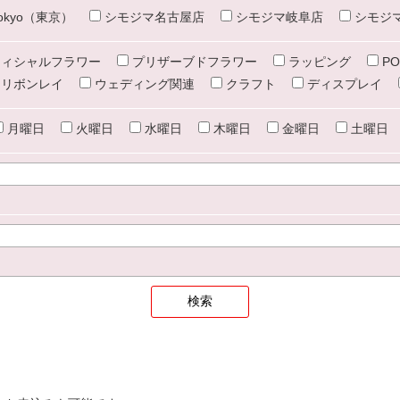
e tokyo（東京）
シモジマ名古屋店
シモジマ岐阜店
シモジ
ィシャルフラワー
プリザーブドフラワー
ラッピング
PO
リボンレイ
ウェディング関連
クラフト
ディスプレイ
月曜日
火曜日
水曜日
木曜日
金曜日
土曜日