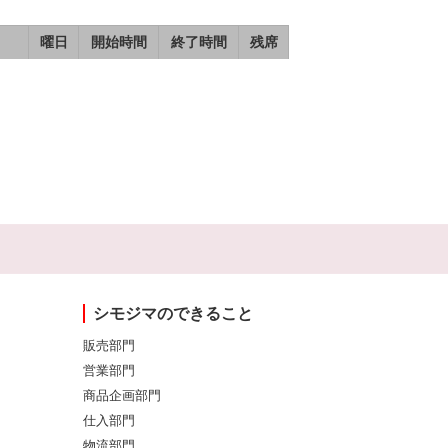
曜日
開始時間
終了時間
残席
シモジマのできること
販売部門
営業部門
商品企画部門
仕入部門
物流部門