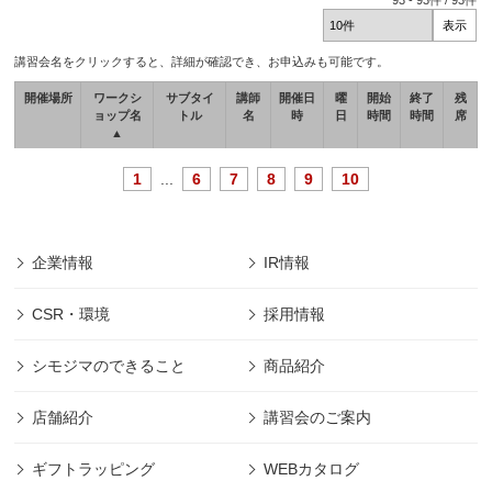
93
-
93
件 /
93
件
講習会名をクリックすると、詳細が確認でき、お申込みも可能です。
開催場所
ワークシ
サブタイ
講師
開催日
曜
開始
終了
残
ョップ名
トル
名
時
日
時間
時間
席
▲
1
...
6
7
8
9
10
企業情報
IR情報
CSR・環境
採用情報
シモジマのできること
商品紹介
店舗紹介
講習会のご案内
ギフトラッピング
WEBカタログ