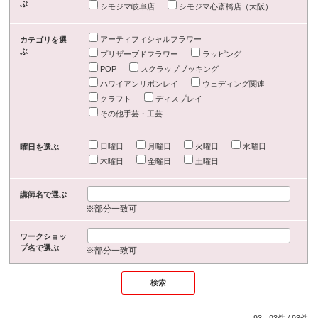
ぶ
シモジマ岐阜店
シモジマ心斎橋店（大阪）
アーティフィシャルフラワー
カテゴリを選
ぶ
プリザーブドフラワー
ラッピング
POP
スクラップブッキング
ハワイアンリボンレイ
ウェディング関連
クラフト
ディスプレイ
その他手芸・工芸
日曜日
月曜日
火曜日
水曜日
曜日を選ぶ
木曜日
金曜日
土曜日
講師名で選ぶ
※部分一致可
ワークショッ
プ名で選ぶ
※部分一致可