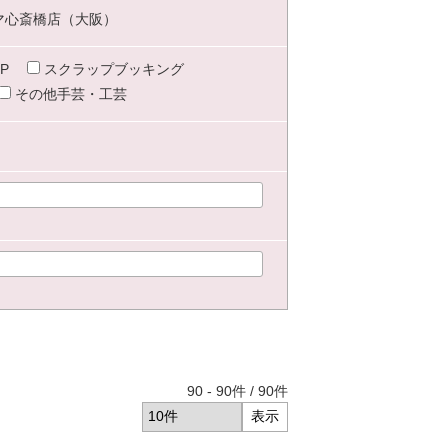
マ心斎橋店（大阪）
P
スクラップブッキング
その他手芸・工芸
90
-
90
件 /
90
件