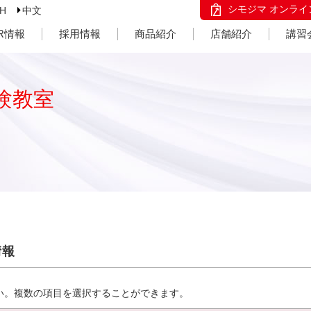
シモジマ オンライ
SH
中文
IR情報
採用情報
商品紹介
店舗紹介
講習
験教室
情報
い。複数の項目を選択することができます。