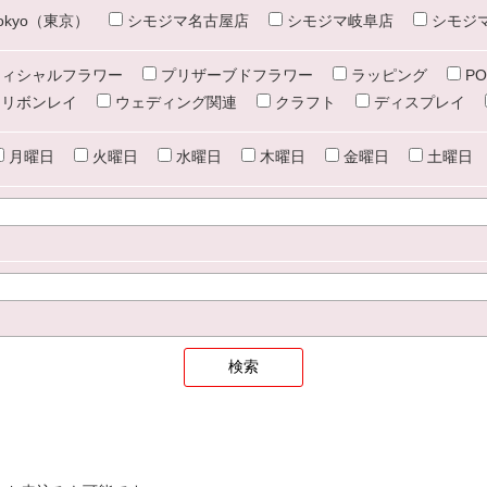
e tokyo（東京）
シモジマ名古屋店
シモジマ岐阜店
シモジ
ィシャルフラワー
プリザーブドフラワー
ラッピング
PO
リボンレイ
ウェディング関連
クラフト
ディスプレイ
月曜日
火曜日
水曜日
木曜日
金曜日
土曜日