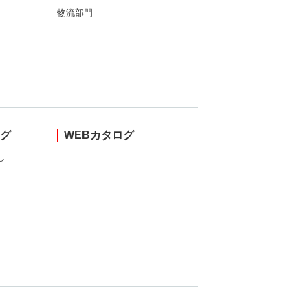
物流部門
ング
WEBカタログ
し