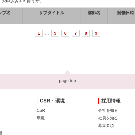
、お申込みも可能です。
ップ名
サブタイトル
講師名
開催日時
1
...
5
6
7
8
9
page top
CSR・環境
採用情報
CSR
会社を知る
環境
社員を知る
募集要項
報