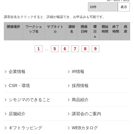
90
-
90
件 /
90
件
講習会名をクリックすると、詳細が確認でき、お申込みも可能です。
開催場所
ワークショ
サブタイト
講師
開催
曜
開始
終了
残
ップ名
ル
名
日時
日
時間
時間
席
▲
1
...
5
6
7
8
9
企業情報
IR情報
CSR・環境
採用情報
シモジマのできること
商品紹介
店舗紹介
講習会のご案内
ギフトラッピング
WEBカタログ