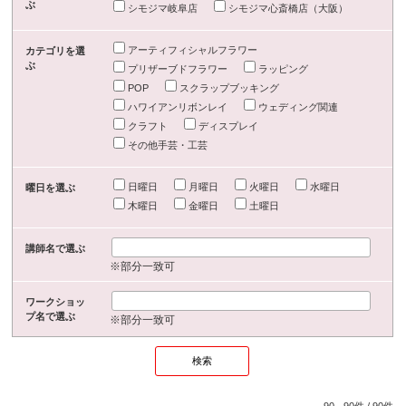
ぶ
シモジマ岐阜店
シモジマ心斎橋店（大阪）
アーティフィシャルフラワー
カテゴリを選
ぶ
プリザーブドフラワー
ラッピング
POP
スクラップブッキング
ハワイアンリボンレイ
ウェディング関連
クラフト
ディスプレイ
その他手芸・工芸
日曜日
月曜日
火曜日
水曜日
曜日を選ぶ
木曜日
金曜日
土曜日
講師名で選ぶ
※部分一致可
ワークショッ
プ名で選ぶ
※部分一致可