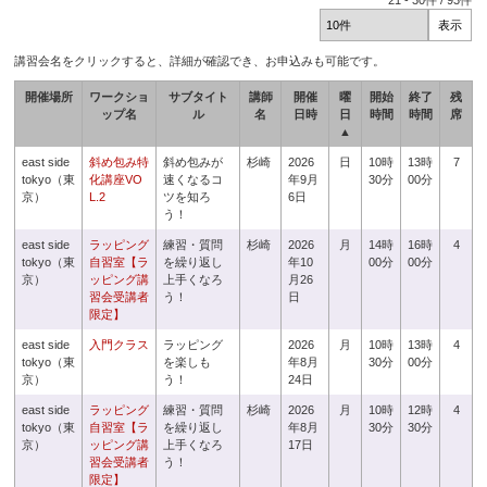
21
-
30
件 /
93
件
講習会名をクリックすると、詳細が確認でき、お申込みも可能です。
開催場所
ワークショ
サブタイト
講師
開催
曜
開始
終了
残
ップ名
ル
名
日時
日
時間
時間
席
▲
east side
斜め包み特
斜め包みが
杉崎
2026
日
10時
13時
7
tokyo（東
化講座VO
速くなるコ
年9月
30分
00分
京）
L.2
ツを知ろ
6日
う！
east side
ラッピング
練習・質問
杉崎
2026
月
14時
16時
4
tokyo（東
自習室【ラ
を繰り返し
年10
00分
00分
京）
ッピング講
上手くなろ
月26
習会受講者
う！
日
限定】
east side
入門クラス
ラッピング
2026
月
10時
13時
4
tokyo（東
を楽しも
年8月
30分
00分
京）
う！
24日
east side
ラッピング
練習・質問
杉崎
2026
月
10時
12時
4
tokyo（東
自習室【ラ
を繰り返し
年8月
30分
30分
京）
ッピング講
上手くなろ
17日
習会受講者
う！
限定】