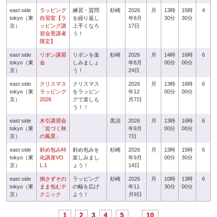
east side
ラッピング
練習・質問
杉崎
2026
月
13時
15時
4
tokyo（東
自習室【ラ
を繰り返し
年8月
30分
30分
京）
ッピング講
上手くなろ
17日
習会受講者
う！
限定】
east side
リボン講習
リボンを楽
杉崎
2026
月
14時
16時
6
tokyo（東
会
しみましょ
年8月
00分
00分
京）
う！
24日
east side
クリスマス
クリスマス
2026
月
13時
16時
6
tokyo（東
ラッピング
をラッピン
年12
00分
00分
京）
2026
グで楽しも
月7日
う！！
east side
水引講習会
黒須
2026
月
13時
16時
6
tokyo（東
「近づく秋
年9月
00分
00分
京）
の風景」
7日
east side
斜め包み特
斜め包みを
杉崎
2026
月
13時
15時
6
tokyo（東
化講座VO
楽しみまし
年9月
00分
30分
京）
L.1
ょう！
14日
east side
倒さずその
ラッピング
杉崎
2026
月
10時
13時
6
tokyo（東
まま包むテ
の幅を広げ
年11
30分
00分
京）
クニック
よう！
月9日
1
2
3
4
5
...
10