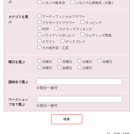
ぶ
シモジマ岐阜店
シモジマ心斎橋店（大阪）
アーティフィシャルフラワー
カテゴリを選
ぶ
プリザーブドフラワー
ラッピング
POP
スクラップブッキング
ハワイアンリボンレイ
ウェディング関連
クラフト
ディスプレイ
その他手芸・工芸
日曜日
月曜日
火曜日
水曜日
曜日を選ぶ
木曜日
金曜日
土曜日
講師名で選ぶ
※部分一致可
ワークショッ
プ名で選ぶ
※部分一致可